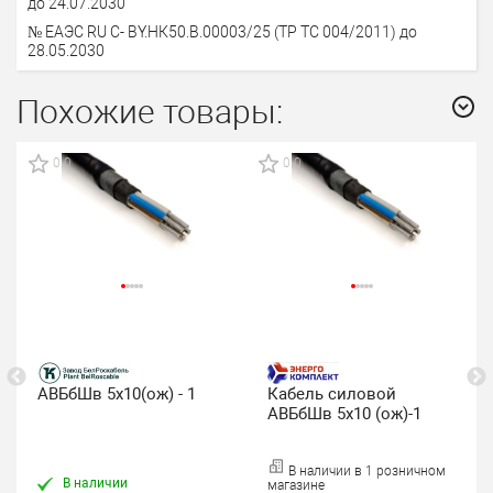
до 24.07.2030
№ ЕАЭС RU C- BY.НК50.В.00003/25 (ТР ТС 004/2011) до
28.05.2030
Похожие товары:
0.0
0.0
АВБбШв 5х10(ож) - 1
Кабель силовой
АВБбШв 5х10 (ож)-1
В наличии в 1 розничном
В наличии
магазине