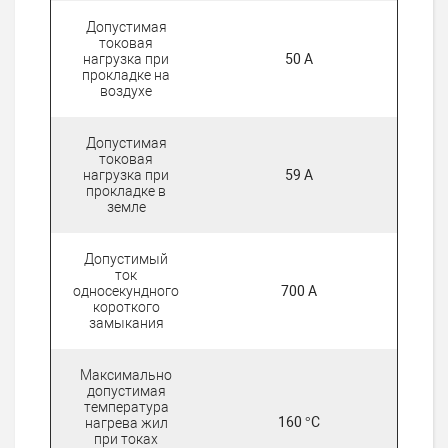
Допустимая
токовая
нагрузка при
50 А
прокладке на
воздухе
Допустимая
токовая
нагрузка при
59 А
прокладке в
земле
Допустимый
ток
односекундного
700 А
короткого
замыкания
Максимально
допустимая
температура
160 °C
нагрева жил
при токах