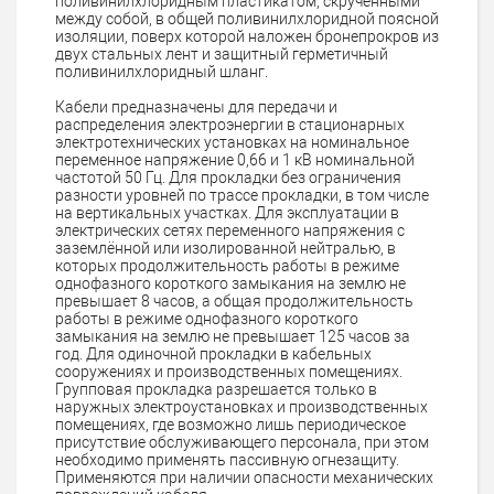
поливинилхлоридным пластикатом, скрученными
между собой, в общей поливинилхлоридной поясной
изоляции, поверх которой наложен бронепрокров из
двух стальных лент и защитный герметичный
поливинилхлоридный шланг.
Кабели предназначены для передачи и
распределения электроэнергии в стационарных
электротехнических установках на номинальное
переменное напряжение 0,66 и 1 кВ номинальной
частотой 50 Гц. Для прокладки без ограничения
разности уровней по трассе прокладки, в том числе
на вертикальных участках. Для эксплуатации в
электрических сетях переменного напряжения с
заземлённой или изолированной нейтралью, в
которых продолжительность работы в режиме
однофазного короткого замыкания на землю не
превышает 8 часов, а общая продолжительность
работы в режиме однофазного короткого
замыкания на землю не превышает 125 часов за
год. Для одиночной прокладки в кабельных
сооружениях и производственных помещениях.
Групповая прокладка разрешается только в
наружных электроустановках и производственных
помещениях, где возможно лишь периодическое
присутствие обслуживающего персонала, при этом
необходимо применять пассивную огнезащиту.
Применяются при наличии опасности механических