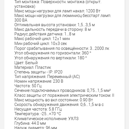
Тип монтажа: Поверхностн. монтажа (открыт.
установка)
Макс мощн нагрузки для ламп накал: 1200 Вт
Макс мощн нагрузки для люминисц бесстарт ламп:
300 ВА
Оптимальная высота установки: 1,5...3,5 м
Макс дальность передачи в сторону: 8 м
Радиус действия датчика: 1...8 м
Макс рабочий цикл: 12±1 мин
Мин рабочий цикл: 10±3 сек
Порог срабатывания по освещённости: 3...2000 лк
Угол обнаружения по горизонтали: 360 °
Угол обнаружения по вертикали: 180 °
Цвет: Белый
Материал: Пластик
Степень защиты - IP: IP20
Тип напряжения: Переменный (AC)
Номин напряжение: 230 В
Частота: 50 Гц
Сечение подключаемых проводников: 0,75...1,5 мм²
Класс защиты от поражения электрическим током: II
Макс мощность во вкл состоянии: 0.90 Вт
Скорость обнаружения движения: 0,6...1,5 м в с
Несущая частота: 5.8 ГГц
Температура: -25...+70 °C
Климатическое исполнение: УХЛ3
Глубина: 44.0 мм
Наруж диаметр: 96 мм