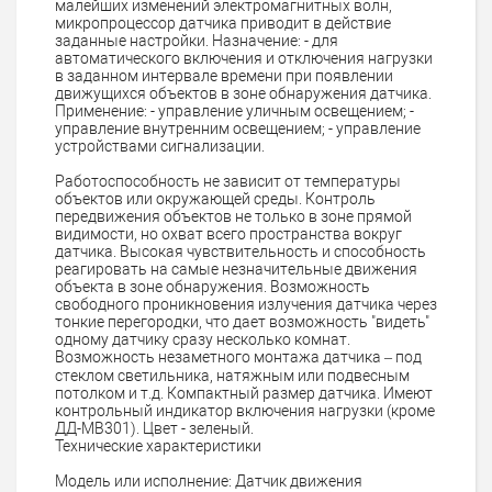
малейших изменений электромагнитных волн,
микропроцессор датчика приводит в действие
заданные настройки. Назначение: - для
автоматического включения и отключения нагрузки
в заданном интервале времени при появлении
движущихся объектов в зоне обнаружения датчика.
Применение: - управление уличным освещением; -
управление внутренним освещением; - управление
устройствами сигнализации.
Работоспособность не зависит от температуры
объектов или окружающей среды. Контроль
передвижения объектов не только в зоне прямой
видимости, но охват всего пространства вокруг
датчика. Высокая чувствительность и способность
реагировать на самые незначительные движения
объекта в зоне обнаружения. Возможность
свободного проникновения излучения датчика через
тонкие перегородки, что дает возможность "видеть"
одному датчику сразу несколько комнат.
Возможность незаметного монтажа датчика – под
стеклом светильника, натяжным или подвесным
потолком и т.д. Компактный размер датчика. Имеют
контрольный индикатор включения нагрузки (кроме
ДД-МВ301). Цвет - зеленый.
Технические характеристики
Модель или исполнение: Датчик движения