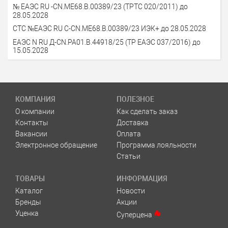
№ ЕАЭС RU -CN.МЕ68.В.00389/23 (ТРТС 020/2011) до
28.05.2028
СТС №ЕАЭС RU С-CN.МЕ68.В.00389/23 ИЭК+ до 28.05.2028
ЕАЭС N RU Д-CN.РА01.В.44918/25 (ТР ЕАЭС 037/2016) до
15.05.2028
КОМПАНИЯ
ПОЛЕЗНОЕ
О компании
Как сделать заказ
Контакты
Доставка
Вакансии
Оплата
Электронное обращение
Программа лояльности
Статьи
ТОВАРЫ
ИНФОРМАЦИЯ
Каталог
Новости
Бренды
Акции
Уценка
Суперцена