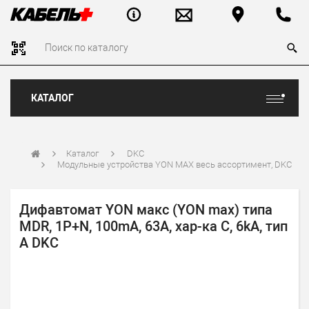
КАТАЛОГ
Каталог
DKC
Модульные устройства YON MAX весь ассортимент, DKC
Дифавтомат YON макс (YON max) типа
MDR, 1P+N, 100mA, 63A, хар-ка C, 6kA, тип
А DKC