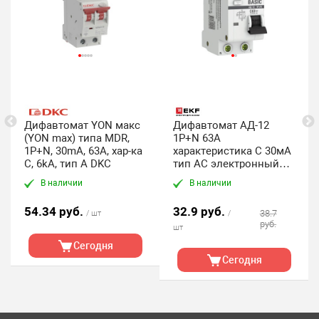
Дифавтомат YON макс
Дифавтомат АД-12
(YON max) типа MDR,
1P+N 63А
1P+N, 30mA, 63A, хар-ка
характеристика C 30мА
C, 6kA, тип А DKC
тип АС электронный
4,5кА BASIC
В наличии
В наличии
54.34 руб.
32.9 руб.
38.7
/ шт
/
руб.
шт
Сегодня
Сегодня