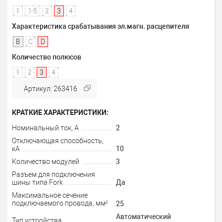
1
1.5
2
3
4
Характеристика срабатывания эл.магн. расцепителя
B
C
D
Количество полюсов
1
2
3
4
Артикул: 263416
КРАТКИЕ ХАРАКТЕРИСТИКИ:
Номинальный ток, А
2
Отключающая способность,
кА
10
Количество модулей
3
Разъем для подключения
шины типа Fork
Да
Максимальное сечение
подключаемого провода, мм²
25
Автоматический
Тип устройства