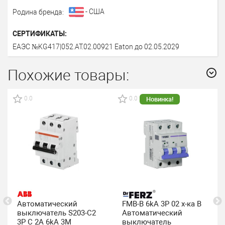
- США
Родина бренда:
СЕРТИФИКАТЫ:
ЕАЭС №KG417|052.AT.02.00921 Eaton до 02.05.2029
Похожие товары:
0.0
0.0
Новинка!
Автоматический
FMB-B 6kA 3P 02 х-ка B
выключатель S203-C2
Автоматический
3P C 2A 6kA 3M
выключатель