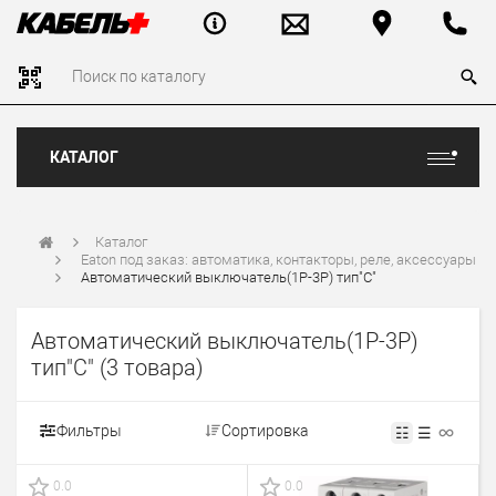
КАТАЛОГ
Каталог
Eaton под заказ: автоматика, контакторы, реле, аксессуары
Автоматический выключатель(1P-3P) тип"C"
Автоматический выключатель(1P-3P)
тип"C"
(3 товара)
Фильтры
Сортировка
☷
☰
0.0
0.0