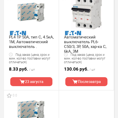
PL4 1P 50А, тип С, 4.5кА,
Автоматический
1M, Автоматический
выключатель PL6-
выключатель .
C50/3, 3P, 50A, хар-ка C,
6kA, 3M
Под заказ (цена, срок и
Под заказ (цена, срок и
мин. кол-во поставки могут
мин. кол-во поставки могут
отличаться)
отличаться)
8.33 руб.
130.06 руб.
/ шт
/ шт
23 августа
Послезавтра
0.0