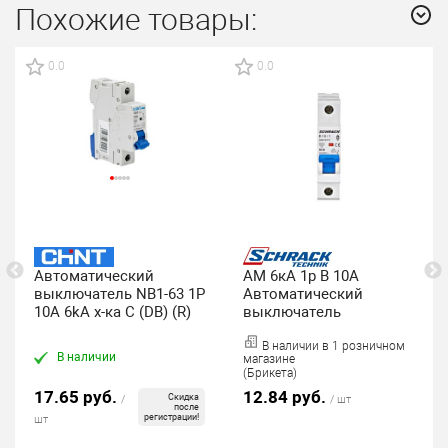
Похожие товары:
0.0
0.0
Автоматический
AM 6кА 1p B 10A
выключатель NB1-63 1P
Автоматический
10A 6kA х-ка C (DB) (R)
выключатель
В наличии в 1 розничном
В наличии
магазине
(Брикета)
17.65 руб.
12.84 руб.
Скидка
/
/ шт
после
регистрации!
шт