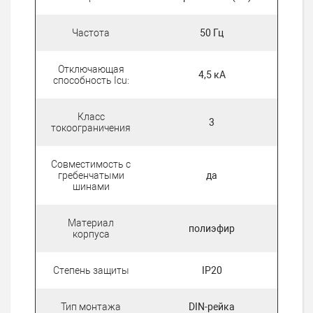
Частота
50 Гц
Отключающая
4,5 кА
способность Icu:
Класс
3
токоограничения
Совместимость с
гребенчатыми
да
шинами
Материал
полиэфир
корпуса
Степень защиты
IP20
Тип монтажа
DIN-рейка