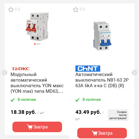
0.0
0.0
Модульный
Автоматический
автоматический
выключатель NB1-63 2P
выключатель YON макс
63A 6kA х-ка C (DB) (R)
(YON max) типа MD63, 2
полюс,хар-ка C, 63А,
В наличии
В наличии
4,5кА DKC
18.38 руб.
43.49 руб.
Скидка
/ шт
/
после
регистрации!
шт
Завтра
Завтра