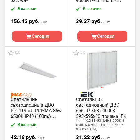
Jazzway
4000K IP40 (100mA
19мм) (уп. 4*1шт) Jaz
В наличии
В наличии
156.43 руб.
39.37 руб.
/ шт
/ шт
Сегодня
Сегодня
0.0
0.0
Светильник
Светильник
светодиодный ДВО
светодиодный ДВО
PPL1195/U PRISMA 36w
6561-P 36Вт 4000К
6500K IP40 (100mA
595х595х20 призма IEK
Под заказ (цена, срок и
19мм) (уп. 4*1шт) Jaz
В наличии
мин. кол-во поставки могут
отличаться)
42.16 руб.
31.22 руб.
/ шт
/ шт