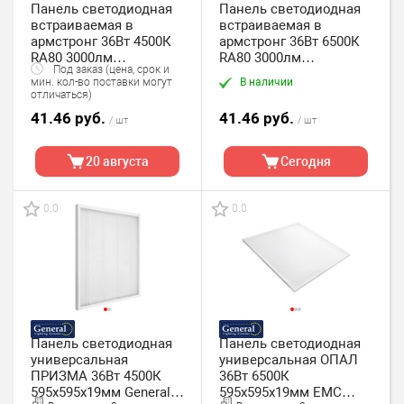
Панель светодиодная
Панель светодиодная
встраиваемая в
встраиваемая в
армстронг 36Вт 4500К
армстронг 36Вт 6500К
RA80 3000лм
RA80 3000лм
Под заказ (цена, срок и
595х595х9мм General
595х595х9мм General
В наличии
мин. кол-во поставки могут
GLP-S14-600-36-4
GLP-S14-600-36-6.
отличаться)
41.46 руб.
41.46 руб.
/ шт
/ шт
20 августа
Сегодня
0.0
0.0
Панель светодиодная
Панель светодиодная
универсальная
универсальная ОПАЛ
ПРИЗМА 36Вт 4500К
36Вт 6500К
595х595х19мм General
595х595х19мм ЕМС