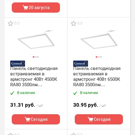
20 августа
0.0
0.0
Панель светодиодная
Панель светодиодная
встраиваемая в
встраиваемая в
армстронг 40Вт 4500К
армстронг 40Вт 6500К
RA80 3500лм
RA80 3500лм
595х595х12мм General
595х595х12мм General
В наличии
В наличии
GALP-WF-600-40BT-4
GALP-WF-600-40BT-6
(панель-рамка)
(панель-рамка)
31.31 руб.
30.95 руб.
/ шт
/ шт
Сегодня
Сегодня