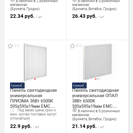
В наличии в 2 розничных
В наличии в 3 розничных
GLL-600-36-IP40-4-LE
General GLL-600-36-IP40-
магазинах
магазинах
6-OP
(Брикета, Гродно)
(Брикета, Витебск, Гродно)
22.34 руб.
26.43 руб.
/ шт
/ шт
0.0
0.0
Панель светодиодная
Панель светодиодная
универсальная
универсальная ОПАЛ
ПРИЗМА 36Вт 6500К
38Вт 6500К
595х595х19мм ЕМС
595х595х19мм ЕМС
Под заказ (цена, срок и
В наличии в 3 розничных
General GLL-600-36-IP40-
General GUNI-38BT-600-
мин. кол-во поставки могут
магазинах
6500К
IP40-6-OP
отличаться)
(Брикета, Витебск, Гродно)
22.9 руб.
21.14 руб.
/ шт
/ шт