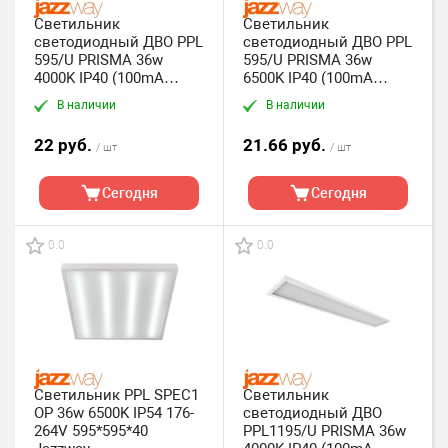
Светильник
Светильник
светодиодный ДВО PPL
светодиодный ДВО PPL
595/U PRISMA 36w
595/U PRISMA 36w
4000K IP40 (100mA
6500K IP40 (100mA
19mm) (уп. 4*1шт) Jaz
19mm) (уп. 4*1шт)
В наличии
В наличии
Jazzway
22 руб.
21.66 руб.
/ шт
/ шт
Сегодня
Сегодня
0.0
0.0
Светильник PPL SPEC1
Светильник
OP 36w 6500K IP54 176-
светодиодный ДВО
264V 595*595*40
PPL1195/U PRISMA 36w