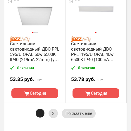
0.0
0.0
Светильник
Светильник
светодиодный ДВО PPL
светодиодный ДВО
595/U OPAL 50w 6500K
PPL1195/U OPAL 40w
IP40 (219mA 22mm) (уп.
6500K IP40 (100mA
4*1шт) Jazzway
30мм) (уп. 4*1шт)
В наличии
В наличии
Jazzway
53.35 руб.
53.78 руб.
/ шт
/ шт
Сегодня
Сегодня
1
2
Показать еще