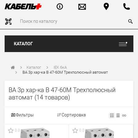
КАТАЛОГ
Каталог
IEK 6кА
ВА 3р хар-ка B 47-60M Трехполюсный автомат
ВА 3р хар-ка B 47-60M Трехполюсный
автомат
(14 товаров)
Фильтры
Сортировка
☷
☰
0.0
0.0