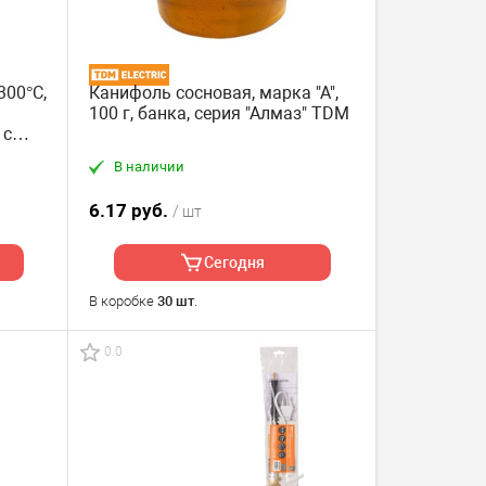
00°С,
Канифоль сосновая, марка "А",
100 г, банка, серия "Алмаз" TDM
 с
5584)
В наличии
6.17 руб.
/ шт
Сегодня
В коробке
30 шт
.
0.0