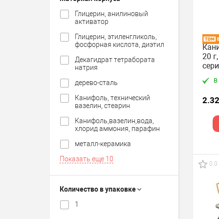
Глицерин, анилиновый
активатор
Глицерин, этиленгликоль,
фосфорная кислота, диэтил
Кани
20 г
Декагидрат тетрабората
сери
натрия
В
дерево-сталь
Канифоль, технический
2.32
вазелин, стеарин
Канифоль,вазелин,вода,
хлорид аммония, парафин
металл-керамика
Показать еще
10
0.0
Количество в упаковке
1