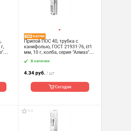
,
Припой ПОС 40, трубка с
г,
канифолью, ГОСТ 21931-76, Ø1
з"
мм, 10 г, колба, серия "Алмаз"
TDM
В наличии
4.34 руб.
/ шт
Сегодня
0.0