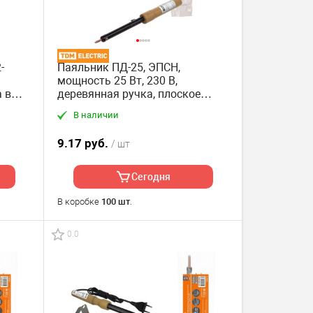
-
Паяльник ПД-25, ЭПСН,
мощность 25 Вт, 230 В,
 в
деревянная ручка, плоское
жало, "Гранит" TDM
В наличии
9.17 руб.
/ шт
Сегодня
В коробке
100 шт
.
0.0