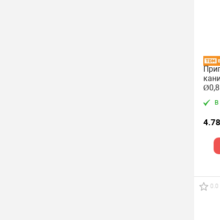
Прип
кани
Ø0,8
"Ал
В
4.78
0.0