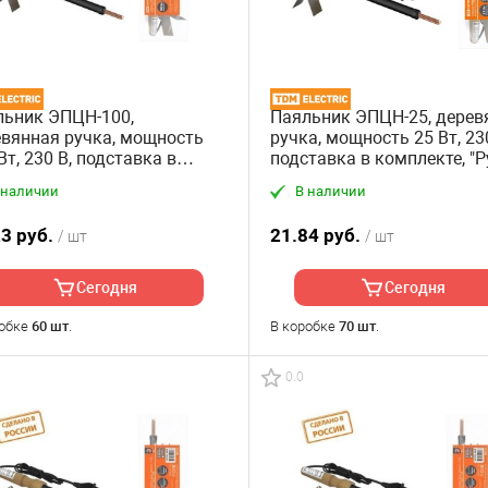
льник ЭПЦН-100,
Паяльник ЭПЦН-25, дерев
вянная ручка, мощность
ручка, мощность 25 Вт, 230
Вт, 230 В, подставка в
подставка в комплекте, "Р
лекте, "Рубин" TDM
TDM
 наличии
В наличии
23 руб.
21.84 руб.
/ шт
/ шт
Сегодня
Сегодня
робке
60 шт
.
В коробке
70 шт
.
0.0