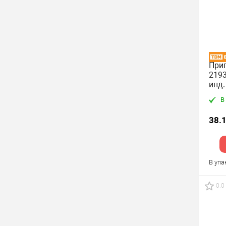
Прип
2193
инд.
В
38.
В упа
0.0