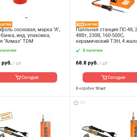
фоль сосновая, марка "А",
Паяльная станция ПС-48, 2
, банка, инд. упаковка,
48Вт, 230В, 160-500С,
я "Алмаз" TDM
керамический ТЭН, 4 жала
компл., регулятор, Алмаз
 наличии
В наличии
 руб.
68.8 руб.
/ шт
/ шт
Сегодня
Сегодня
В коробке
10 шт
.
0.0