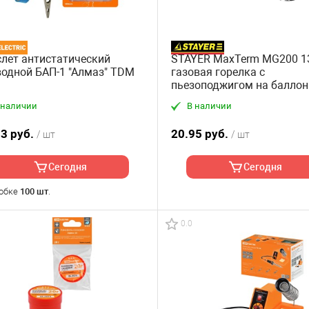
лет антистатический
STAYER MaxTerm MG200 13
одной БАП-1 "Алмаз" TDM
газовая горелка с
пьезоподжигом на баллон
цанговым соединением (5
 наличии
В наличии
33 руб.
20.95 руб.
/ шт
/ шт
Сегодня
Сегодня
робке
100 шт
.
0.0