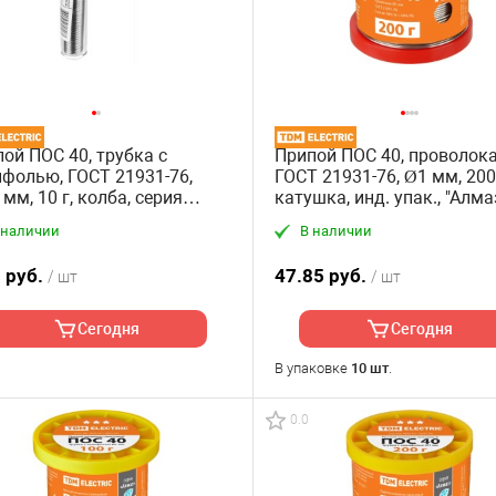
ой ПОС 40, трубка с
Припой ПОС 40, проволока
фолью, ГОСТ 21931-76,
ГОСТ 21931-76, Ø1 мм, 200 
 мм, 10 г, колба, серия
катушка, инд. упак., "Алма
маз" TDM
TDM
 наличии
В наличии
 руб.
47.85 руб.
/ шт
/ шт
Сегодня
Сегодня
В упаковке
10 шт
.
0.0