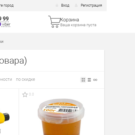
е город
Вход
Регистрация
9 99
Корзина
viber
Ваша корзина пуста
ки
товара)
рности
по скидке
☷
☰
0.0