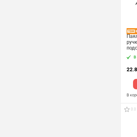
Паял
ручк
подс
TD
В
22.8
В ко
0.0