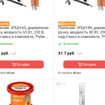
ьник ЭПЦН-65, деревянная
Паяльник ЭПЦН-80, дерев
а, мощность 65 Вт, 230 В,
ручка, мощность 80 Вт, 230
тавка в комплекте, "Рубин"
подставка в комплекте, "Р
M
TDM
 наличии
В наличии
 руб.
31.7 руб.
/ шт
/ шт
Сегодня
Сегодня
робке
60 шт
.
В коробке
60 шт
.
0.0