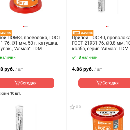
ой ПОМ-3, проволока, ГОСТ
Припой ПОС 40, проволока
1-76, Ø1 мм, 50 г, катушка,
ГОСТ 21931-76, Ø0,8 мм, 10
 упак., "Алмаз" TDM
колба, серия "Алмаз" TDM
 наличии
В наличии
18 руб.
4.86 руб.
/ шт
/ шт
Сегодня
Сегодня
ковке
10 шт
.
0.0