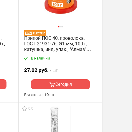
,
Припой ПОС 40, проволока,
 г,
ГОСТ 21931-76, Ø1 мм, 100 г,
катушка, инд. упак., "Алмаз"
TDM
В наличии
27.02 руб.
/ шт
Сегодня
В упаковке
10 шт
.
0.0