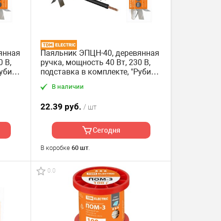
янная
Паяльник ЭПЦН-40, деревянная
 В,
ручка, мощность 40 Вт, 230 В,
убин"
подставка в комплекте, "Рубин"
TDM
В наличии
22.39 руб.
/ шт
Сегодня
В коробке
60 шт
.
0.0