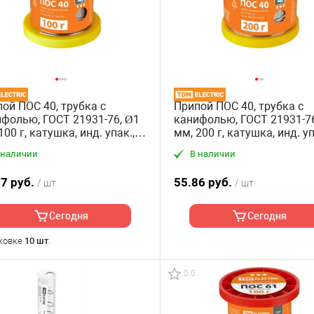
ой ПОС 40, трубка с
Припой ПОС 40, трубка с
фолью, ГОСТ 21931-76, Ø1
канифолью, ГОСТ 21931-76
100 г, катушка, инд. упак.,
мм, 200 г, катушка, инд. уп
маз" TDM
"Алмаз" TDM
 наличии
В наличии
97 руб.
55.86 руб.
/ шт
/ шт
Сегодня
Сегодня
ковке
10 шт
.
0.0