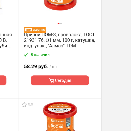
янная
Припой ПОМ-3, проволока, ГОСТ
 В,
21931-76, Ø1 мм, 100 г, катушка,
убин"
инд. упак., "Алмаз" TDM
В наличии
58.29 руб.
/ шт
Сегодня
0.0