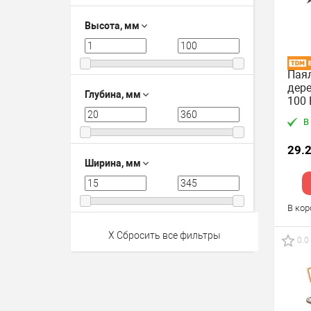
Высота, мм
Пая
дере
Глубина, мм
100 
комп
В
29.
Ширина, мм
В ко
X Сбросить все фильтры
0.0