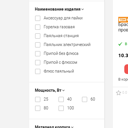
Наименование изделия
Аксессуар для пайки
Брас
Горелка газовая
пров
Паяльная станция
В
Паяльник электрический
Припой без флюса
10.
Припой с флюсом
Флюс паяльный
В ко
Мощность, Вт
0.0
25
40
60
80
100
Материал корпуса