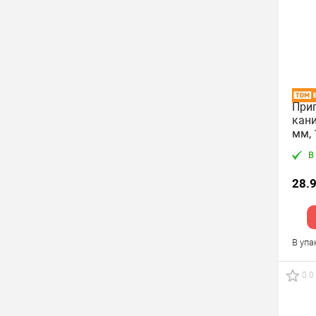
Прип
кани
мм, 
"Ал
В
28.
В упа
0.0