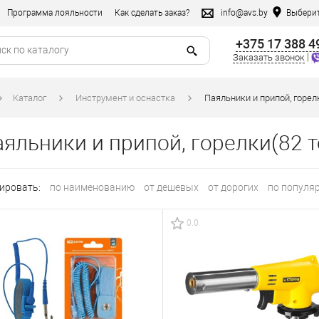
Программа лояльности
Как сделать заказ?
info@avs.by
Выберит
+375 17 388 4
|
Заказать звонок
Каталог
Инструмент и оснастка
Паяльники и припой, горел
яльники и припой, горелки
(82 
ировать:
по наименованию
от дешевых
от дорогих
по популя
0.0