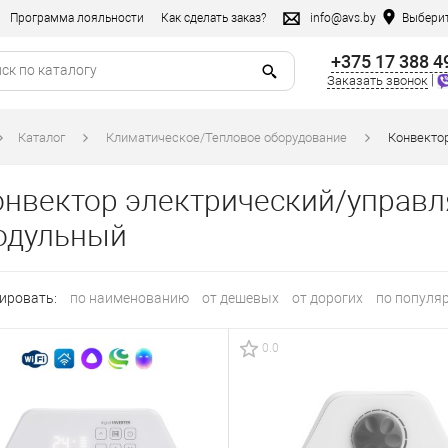
Программа лояльности
Как сделать заказ?
info@avs.by
Выберит
+375 17 388 4
|
Заказать звонок
Каталог
Климатическое/Тепловое оборудование
Конвекто
онвектор электрический/управ
одульный
ировать:
по наименованию
от дешевых
от дорогих
по популя
0.0