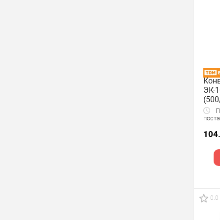
Конв
ЭК-1
(500
TD
По
поста
104
0.0