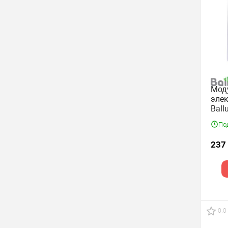
Мод
элек
Ball
BEC
По
237
0.0