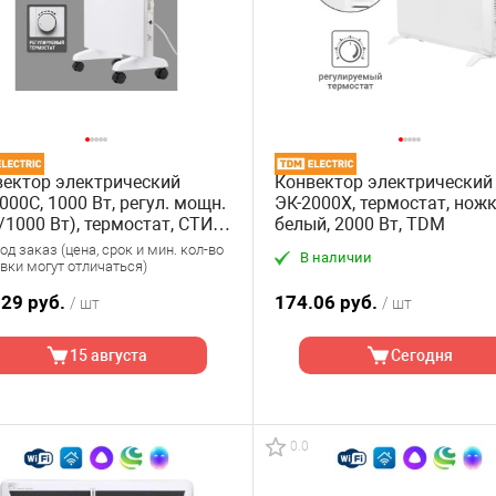
ектор электрический
Конвектор электрический
000С, 1000 Вт, регул. мощн.
ЭК-2000X, термостат, ножк
/1000 Вт), термостат, СТИЧ,
белый, 2000 Вт, TDM
M
д заказ (цена, срок и мин. кол-во
В наличии
вки могут отличаться)
.29 руб.
174.06 руб.
/ шт
/ шт
15 августа
Сегодня
0.0