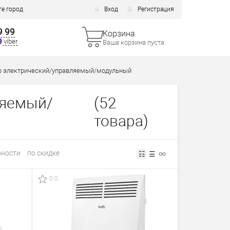
е город
Вход
Регистрация
9 99
Корзина
viber
Ваша корзина пуста
р электрический/управляемый/модульный
ляемый/
(52
товара)
рности
по скидке
☷
☰
0.0