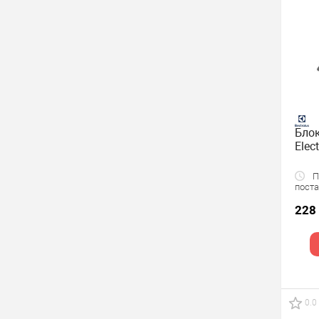
Блок
Elec
По
поста
228
0.0