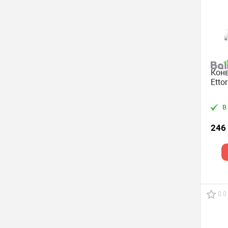
Конв
Etto
В
246
0.0