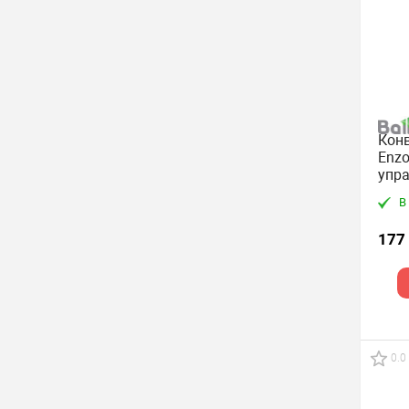
Конв
Enzo
упра
В
177
0.0