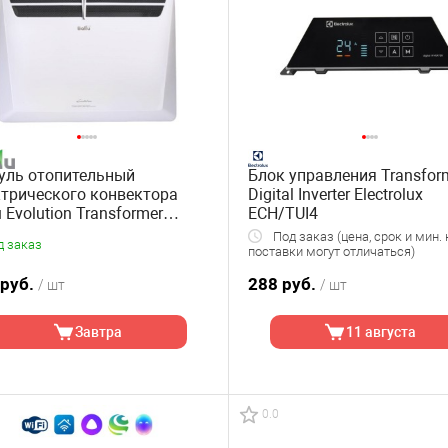
уль отопительный
Блок управления Transfor
трического конвектора
Digital Inverter Electrolux
u Evolution Transformer
ECH/TUI4
/EVU-1500
Под заказ (цена, срок и мин. 
д заказ
поставки могут отличаться)
 руб.
288 руб.
/ шт
/ шт
Завтра
11 августа
0.0