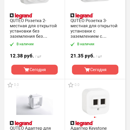
QUTEO Розетка 2-
QUTEO Розетка 3-
местная для открытой
местная для открытой
установки без
установки с
заземления без
заземлением с
защитных шторок с
защитными шторками
В наличии
В наличии
предварительным
с предварительным
подключением 16А
подключением 16А
12.38 руб.
21.35 руб.
белый
/ шт
белый
/ шт
Сегодня
Сегодня
0.0
0.0
QUTEO Адаптер для
Адаптер Keystone