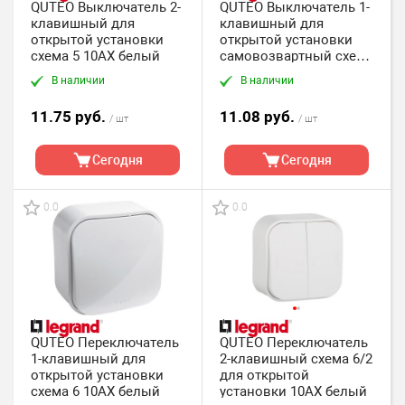
QUTEO Выключатель 2-
QUTEO Выключатель 1-
клавишный для
клавишный для
открытой установки
открытой установки
схема 5 10АХ белый
самовозвартный схема
1P 6А безвинтовые
В наличии
В наличии
зажимы белый
11.75 руб.
11.08 руб.
/ шт
/ шт
Сегодня
Сегодня
0.0
0.0
QUTEO Переключатель
QUTEO Переключатель
1-клавишный для
2-клавишный схема 6/2
открытой установки
для открытой
схема 6 10АХ белый
установки 10АХ белый