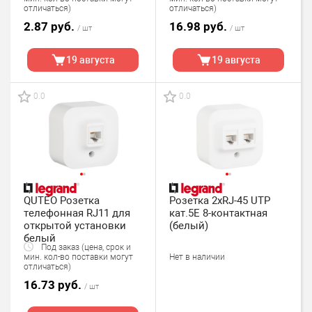
отличаться)
отличаться)
2.87 руб.
16.98 руб.
/ шт
/ шт
19 августа
19 августа
0.0
0.0
QUTEO Розетка
Розетка 2хRJ-45 UTP
телефонная RJ11 для
кат.5Е 8-контактная
открытой установки
(белый)
белый
Под заказ (цена, срок и
Нет в наличии
мин. кол-во поставки могут
отличаться)
16.73 руб.
/ шт