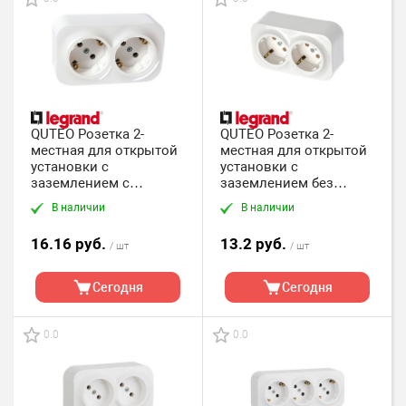
QUTEO Розетка 2-
QUTEO Розетка 2-
местная для открытой
местная для открытой
установки с
установки с
заземлением с
заземлением без
защитными шторками
защитных шторок с
В наличии
В наличии
с предварительным
предварительным
подключением 16А
подключением 16А
16.16 руб.
13.2 руб.
белый
/ шт
белый
/ шт
Сегодня
Сегодня
0.0
0.0