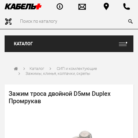
КАТАЛОГ
Каталог
СИП и комлектующие
Зажимы, клинья, колпачки, скрепы
Зажим троса двойной D5мм Duplex
Промрукав