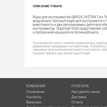
ОПИСАНИЕ ТОВАРА
Ящик для инструментов QBRICK SYSTEM Two Toolb
модульный, прочный ящик для инструмента с
вместимость и два регулируемых делителя об
инструментов. Organizer Multi представляет с
и прозрачной крышкой из поликарбоната.
Производители могут изменять внешний вид, характе
уведомления продавцов и потребителей. Пожалуйста,
извинения за возможные неточности в описании и фо
поможет сделать наш каталог еще точнее!
КОМПАНИЯ
ПОЛЕЗНОЕ
О компании
Как сделать заказ
Контакты
Доставка
Вакансии
Оплата