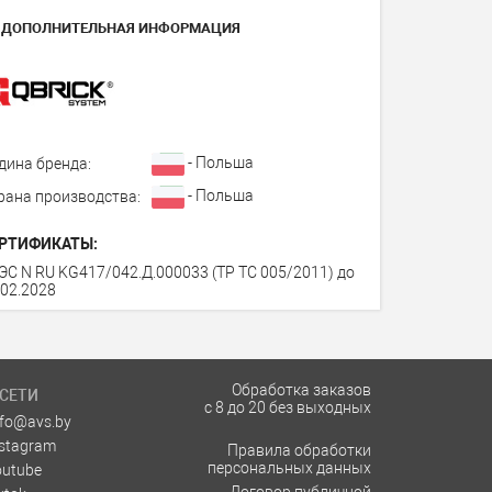
ДОПОЛНИТЕЛЬНАЯ ИНФОРМАЦИЯ
- Польша
дина бренда:
- Польша
рана производства:
РТИФИКАТЫ:
ЭС N RU KG417/042.Д.000033 (ТР ТС 005/2011) до
.02.2028
Обработка заказов
СЕТИ
с 8 до 20 без выходных
nfo@avs.by
nstagram
Правила обработки
персональных данных
outube