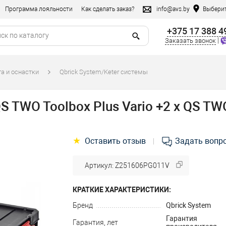
Программа лояльности
Как сделать заказ?
info@avs.by
Выберит
+375 17 388 4
|
Заказать звонок
а и оснастки
Qbrick System/Keter системы
TWO Toolbox Plus Vario +2 x QS TWO
★
Оставить отзыв
Задать вопр
|
Артикул: Z251606PG011V
КРАТКИЕ ХАРАКТЕРИСТИКИ:
Бренд
Qbrick System
Гарантия
Гарантия, лет