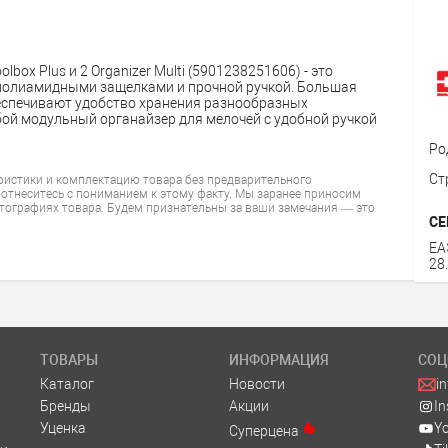
ox Plus и 2 Organizer Multi (5901238251606) - это
 полиамидными защелками и прочной ручкой. Большая
еспечивают удобство хранения разнообразных
обой модульный органайзер для мелочей c удобной ручкой
Ро
Ст
ристики и комплектацию товара без предварительного
 отнеситесь с пониманием к этому факту. Мы заранее приносим
тографиях товара. Будем признательны за ваши замечания — это
СЕ
ЕА
28
ТОВАРЫ
ИНФОРМАЦИЯ
СОЦ
Каталог
Новости
i
Бренды
Акции
I
Уценка
Y
Суперцена