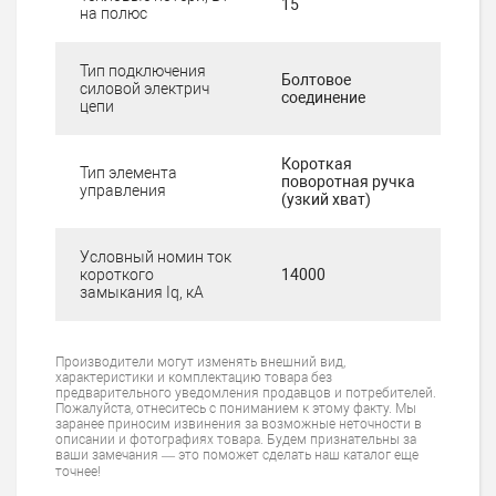
15
на полюс
Тип подключения
Болтовое
силовой электрич
соединение
цепи
Короткая
Тип элемента
поворотная ручка
управления
(узкий хват)
Условный номин ток
короткого
14000
замыкания Iq, кА
Производители могут изменять внешний вид,
характеристики и комплектацию товара без
предварительного уведомления продавцов и потребителей.
Пожалуйста, отнеситесь с пониманием к этому факту. Мы
заранее приносим извинения за возможные неточности в
описании и фотографиях товара. Будем признательны за
ваши замечания — это поможет сделать наш каталог еще
точнее!