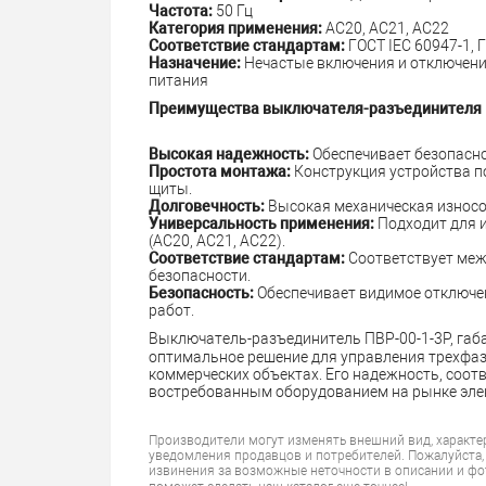
Частота:
50 Гц
Категория применения:
AC20, AC21, AC22
Соответствие стандартам:
ГОСТ IEC 60947-1, 
Назначение:
Нечастые включения и отключени
питания
Преимущества выключателя-разъединителя ПВР
Высокая надежность:
Обеспечивает безопасно
Простота монтажа:
Конструкция устройства п
щиты.
Долговечность:
Высокая механическая износо
Универсальность применения:
Подходит для 
(AC20, AC21, AC22).
Соответствие стандартам:
Соответствует меж
безопасности.
Безопасность:
Обеспечивает видимое отключен
работ.
Выключатель-разъединитель ПВР-00-1-3P, габа
оптимальное решение для управления трехфа
коммерческих объектах. Его надежность, соот
востребованным оборудованием на рынке элек
Производители могут изменять внешний вид, характе
уведомления продавцов и потребителей. Пожалуйста,
извинения за возможные неточности в описании и фо