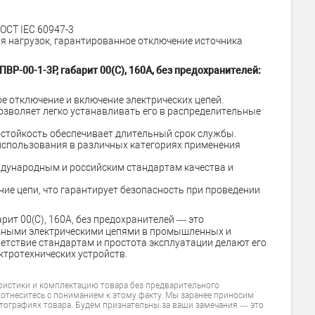
ГОСТ IEC 60947-3
я нагрузок, гарантированное отключение источника
-00-1-3P, габарит 00(С), 160А, без предохранителей:
е отключение и включение электрических цепей.
озволяет легко устанавливать его в распределительные
стойкость обеспечивает длительный срок службы.
использования в различных категориях применения
дународным и российским стандартам качества и
ие цепи, что гарантирует безопасность при проведении
рит 00(С), 160А, без предохранителей — это
зными электрическими цепями в промышленных и
ветствие стандартам и простота эксплуатации делают его
тротехнических устройств.
ристики и комплектацию товара без предварительного
 отнеситесь с пониманием к этому факту. Мы заранее приносим
тографиях товара. Будем признательны за ваши замечания — это