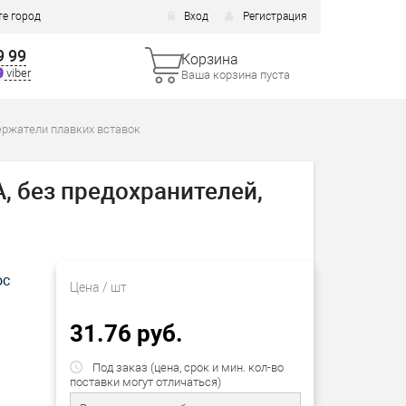
е город
Вход
Регистрация
9 99
Корзина
viber
Ваша корзина пуста
ержатели плавких вставок
, без предохранителей,
ос
Цена
/ шт
31.76 руб.
Под заказ (цена, срок и мин. кол-во
поставки могут отличаться)