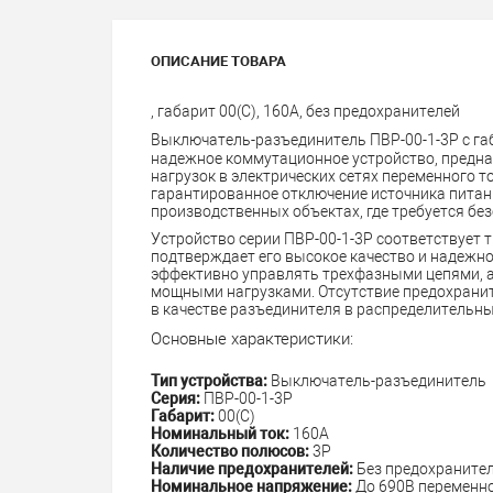
ОПИСАНИЕ ТОВАРА
, габарит 00(С), 160А, без предохранителей
Выключатель-разъединитель ПВР-00-1-3P с габ
надежное коммутационное устройство, предна
нагрузок в электрических сетях переменного 
гарантированное отключение источника питан
производственных объектах, где требуется бе
Устройство серии ПВР-00-1-3P соответствует т
подтверждает его высокое качество и надежно
эффективно управлять трехфазными цепями, а
мощными нагрузками. Отсутствие предохранит
в качестве разъединителя в распределительны
Основные характеристики:
Тип устройства:
Выключатель-разъединитель
Серия:
ПВР-00-1-3P
Габарит:
00(С)
Номинальный ток:
160А
Количество полюсов:
3P
Наличие предохранителей:
Без предохраните
Номинальное напряжение:
До 690В переменно