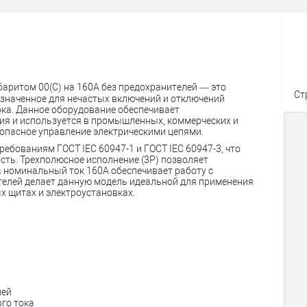
аритом 00(С) на 160А без предохранителей — это
Ст
значенное для нечастых включений и отключений
тока. Данное оборудование обеспечивает
ия и используется в промышленных, коммерческих и
зопасное управление электрическими цепями.
ребованиям ГОСТ IEC 60947-1 и ГОСТ IEC 60947-3, что
сть. Трехполюсное исполнение (3P) позволяет
 номинальный ток 160А обеспечивает работу с
елей делает данную модель идеальной для применения
х щитах и электроустановках.
лей
го тока