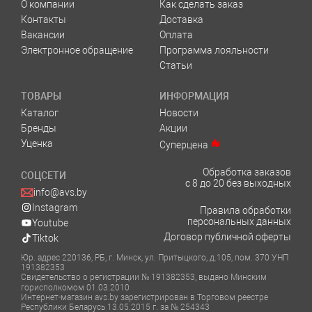
О компании
Как сделать заказ
Контакты
Доставка
Вакансии
Оплата
Электронное обращение
Программа лояльности
Статьи
ТОВАРЫ
ИНФОРМАЦИЯ
Каталог
Новости
Бренды
Акции
Уценка
Суперцена
Обработка заказов
СОЦСЕТИ
с 8 до 20 без выходных
info@avs.by
Instagram
Правила обработки
персональных данных
Youtube
Договор публичной оферты
Tiktok
Юр. адрес 220136, РБ, г. Минск, ул. Притыцкого, д.105, пом. 370 УНП
191382353
Свидетельство о регистрации № 191382353, выдано Минским
горисполкомом 01.03.2010
Интернет-магазин avs.by зарегистрирован в Торговом реестре
Республики Беларусь 13.05.2015 г. за № 254343