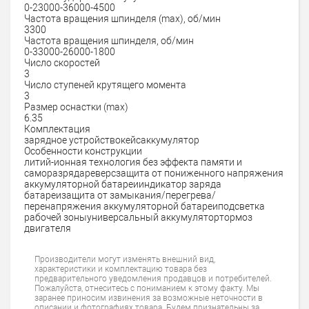
0-2300
0-3600
0-4500
Частота вращения шпинделя (max), об/мин
3300
Частота вращения шпинделя, об/мин
0-3300
0-2600
0-1800
Число скоростей
3
Число ступеней крутящего момента
3
Размер оснастки (max)
6.35
Комплектация
зарядное устройство
кейс
аккумулятор
Особенности конструкции
литий-ионная технология без эффекта памяти и
саморазряда
реверс
защита от пониженного напряжения
аккумуляторной батареи
индикатор заряда
батареи
защита от замыкания/перегрева/
перенапряжения аккумуляторной батареи
подсветка
рабочей зоны
универсальный аккумулятор
тормоз
двигателя
Производители могут изменять внешний вид,
характеристики и комплектацию товара без
предварительного уведомления продавцов и потребителей.
Пожалуйста, отнеситесь с пониманием к этому факту. Мы
заранее приносим извинения за возможные неточности в
описании и фотографиях товара. Будем признательны за