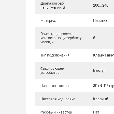
Диапазон раб
200...240
напряжений, В
Материал
Пластик
Ориентация заземл
контакта-по циферблату
6
часов, ч
Тип подключения
Клемма вин
Фиксирующее
Выступ
устройство
Число контактов
3P+N+PE (тр
Цветовая кодировка
Красный
Фазовый инвертер
Нет