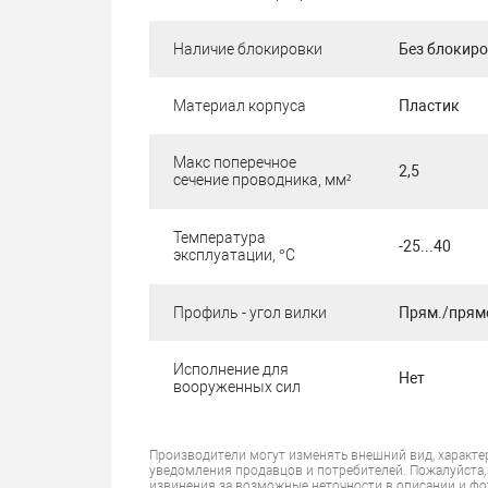
Наличие блокировки
Без блокир
Материал корпуса
Пластик
Макс поперечное
2,5
сечение проводника, мм²
Температура
-25...40
эксплуатации, °C
Профиль - угол вилки
Прям./прям
Исполнение для
Нет
вооруженных сил
Производители могут изменять внешний вид, характе
уведомления продавцов и потребителей. Пожалуйста,
извинения за возможные неточности в описании и фо