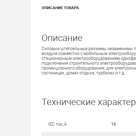
ОПИСАНИЕ ТОВАРА
Описание
Силовые штепсельные разъемы незаменимы пр
воздухе совместно с мобильным электрообору
стационарным электрооборудованием однофаз
подключения строительного электрооборудован
промышленного оборудования, для электросна
гостиницах, домах отдыха, турбазах и т.д.
Технические характе
IEC ток, А
16