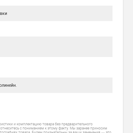
овки
олинейн.
ристики и комплектацию товара без предварительного
 отнеситесь с пониманием к этому факту. Мы заранее приносим
тографиях товара. Будем признательны за ваши замечания — это