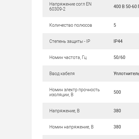
Напряжение согл EN
400 В 50-60 
60309-2
Количество полюсов
5
Степень защиты - IP
IP44
Номин частота, Гц
50/60
Ввод кабеля
Уплотнител
Номин электр прочность
500
изоляции, В
Напряжение, В
380
Номин напряжение, В
380