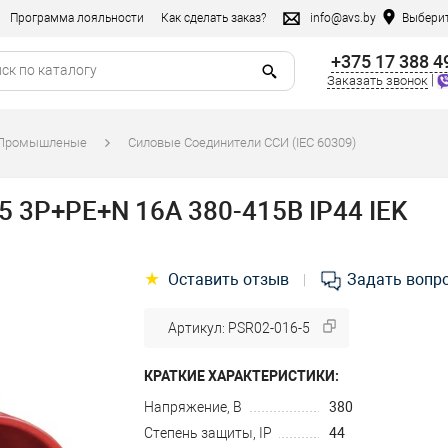
Программа лояльности
Как сделать заказ?
info@avs.by
Выберит
+375 17 388 4
|
Заказать звонок
/Промышленые
Силовые Соединители ССИ (IEC 60309)
5 3Р+РЕ+N 16А 380-415В IP44 IEK
★
Оставить отзыв
Задать вопр
|
Артикул: PSR02-016-5
КРАТКИЕ ХАРАКТЕРИСТИКИ:
Напряжение, В
380
Степень защиты, IP
44