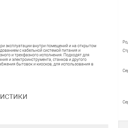
Ро
и эксплуатации внутри помещений и на открытом
дованием с кабельной системой питания и
Ст
ного и трехфазного исполнения. Подходят для
ия и электроинструмента, станков и другого
бжения бытовок и киосков, для использования в
Се
ристики
Се