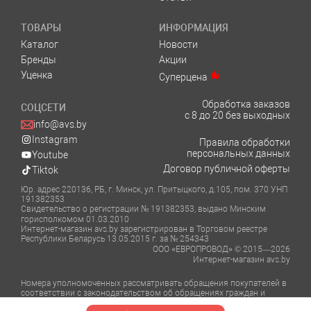
ТОВАРЫ
ИНФОРМАЦИЯ
Каталог
Новости
Бренды
Акции
Уценка
Суперцена
Обработка заказов
СОЦСЕТИ
с 8 до 20 без выходных
info@avs.by
Instagram
Правила обработки
персональных данных
Youtube
Договор публичной оферты
Tiktok
Юр. адрес 220136, РБ, г. Минск, ул. Притыцкого, д.105, пом. 370 УНП
191382353
Свидетельство о регистрации № 191382353, выдано Минским
горисполкомом 01.03.2010
Интернет-магазин avs.by зарегистрирован в Торговом реестре
Республики Беларусь 13.05.2015 г. за № 254343
ООО «ЕВРОПРОВОД» © 2015—2026
Интернет-магазин avs.by
Номера уполномоченных рассматривать обращения покупателей в
соответствии с законодательством об обращениях граждан и
юридических лиц: