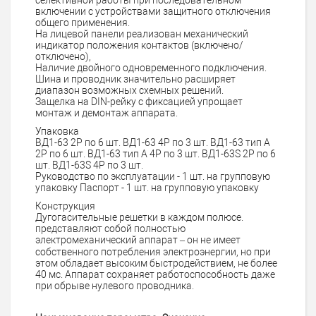
включении с устройствами защитного отключения
общего применения.
На лицевой панели реализован механический
индикатор положения контактов (включено/
отключено),
Наличие двойного одновременного подключения.
Шина и проводник значительно расширяет
диапазон возможных схемных решений.
Защелка на DIN-рейку с фиксацией упрощает
монтаж и демонтаж аппарата.
Упаковка
ВД1-63 2Р по 6 шт. ВД1-63 4Р по 3 шт. ВД1-63 тип А
2Р по 6 шт. ВД1-63 тип А 4Р по 3 шт. ВД1-63S 2Р по 6
шт. ВД1-63S 4Р по 3 шт.
Руководство по эксплуатации - 1 шт. на групповую
упаковку Паспорт - 1 шт. на групповую упаковку
Конструкция
Дугогасительные решетки в каждом полюсе.
представляют собой полностью
электромеханический аппарат – он не имеет
собственного потребления электроэнергии, но при
этом обладает высоким быстродействием, не более
40 мс. Аппарат сохраняет работоспособность даже
при обрыве нулевого проводника.