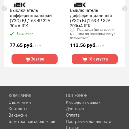
Выключатель
Выключатель
дифференциальный
дифференциальный
(УЗО) ВД1-63 4Р 32А
(УЗО) ВД1-63 4Р 32А
30мА IEK
300мА IEK
Под заказ (цена, срок и
В наличии
мин. кол-во поставки могут
отличаться)
77.65 руб.
113.56 руб.
/ шт
/ шт
Завтра
18 августа
КОМПАНИЯ
ПОЛЕЗНОЕ
О компании
Как сделать заказ
Контакты
Доставка
Вакансии
Оплата
Электронное обращение
Программа лояльности
Статьи