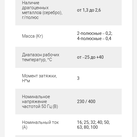
Наличие
драгоценных
от 1,3 до 2,6
металлов (серебро),
г/полюс
2-полюсные – 0,2;
Масса (Кг)
4-полюсные – 0,4
Диапазон рабочих
от –25 до +40
температур, °С
Момент затяжки,
3
Н*м
Номинальное
напряжение
230 / 400
частотой 50 Гц (В)
Номинальный ток
16; 25; 32; 40; 50;
(А)
63; 80; 100