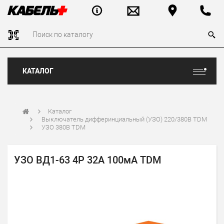
КАТАЛОГ
Каталог
Выключатель дифферинциальный (УЗО) 220/380В TDM
УЗО 380В TDM
УЗО ВД1-63 4Р 32А 100мА TDM