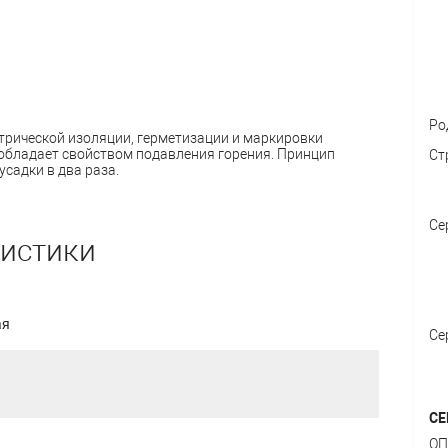
Ро
трической изоляции, герметизации и маркировки
 обладает свойством подавления горения. Принцип
Ст
садки в два раза.
Се
ристики
ая
Се
СЕ
ОП