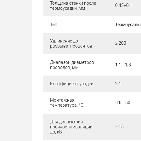
Толщина стенки после
0,45±0,1
термоусадки, мм
Тип
Термоусадк
Удлинение до
≥ 200
разрыва, процентов
Диапазон диаметров
1,1...1,8
проводов, мм
Коэффициент усадки
2:1
Монтажная
-10...50
температура, °C
Для диэлектрич
≥ 15
прочности изоляции
до, кВ