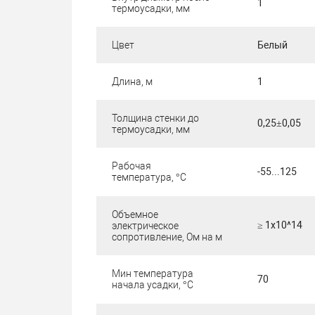
1
термоусадки, мм
Цвет
Белый
Длина, м
1
Толщина стенки до
0,25±0,05
термоусадки, мм
Рабочая
-55...125
температура, °C
Объемное
≥ 1х10^14
электрическое
сопротивление, Ом на м
Мин температура
70
начала усадки, °C