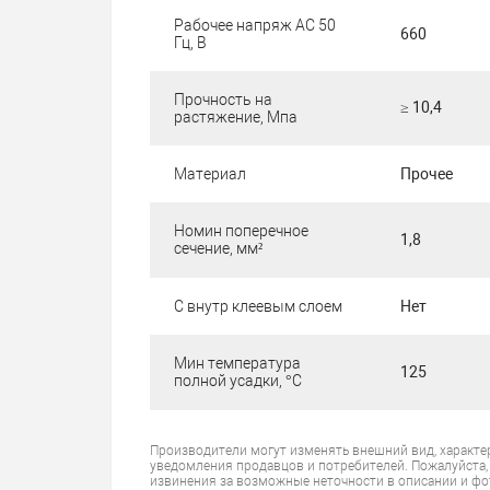
Рабочее напряж AC 50
660
Гц, В
Прочность на
≥ 10,4
растяжение, Мпа
Материал
Прочее
Номин поперечное
1,8
сечение, мм²
С внутр клеевым слоем
Нет
Мин температура
125
полной усадки, °C
Производители могут изменять внешний вид, характе
уведомления продавцов и потребителей. Пожалуйста,
извинения за возможные неточности в описании и фо