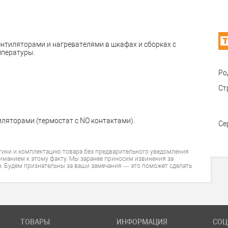
нтиляторами и нагревателями в шкафах и сборках с
мпературы.
Ро
Ст
ляторами (термостат с NО контактами).
Се
тики и комплектацию товара без предварительного уведомления
ниманием к этому факту. Мы заранее приносим извинения за
. Будем признательны за ваши замечания — это поможет сделать
ТОВАРЫ
ИНФОРМАЦИЯ
СОЦ