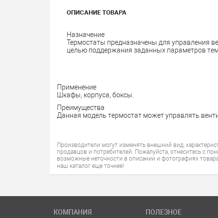
ОПИСАНИЕ ТОВАРА
Назначение
Термостаты предназначены для управления ве
целью поддержания заданных параметров те
Применение
Шкафы, корпуса, боксы.
Преимущества
Данная модель термостат может управлять венти
Производители могут изменять внешний вид, характерис
продавцов и потребителей. Пожалуйста, отнеситесь с по
возможные неточности в описании и фотографиях товара
наш каталог еще точнее!
КОМПАНИЯ
ПОЛЕЗНОЕ