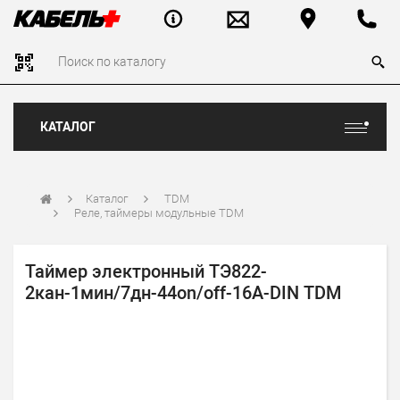
КАТАЛОГ
Каталог
TDM
Реле, таймеры модульные TDM
Таймер электронный ТЭ822-
2кан-1мин/7дн-44on/off-16А-DIN TDM