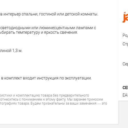
в интерьер спальни, гостиной или детской комнаты.
, светодиодными или люминесцентными лампами с
ыбирать температуру и яркость свечения.
Ро
Ст
иной 1,3 м.
Се
 в комплект входит инструкция по эксплуатации.
СЕ
ЕА
ристики и комплектацию товара без предварительного
 отнеситесь с пониманием к этому факту. Мы заранее приносим
тографиях товара. Будем признательны за ваши замечания — это