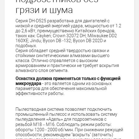
грязи и шума
Серия DH-D525 разработана для двигателей с
низкой и средней энергией удара, мощностью от 1.2
до 2,6 кВт, преимущественно Китайских брендов,
таких как: Cayken; Crown 32072 DH; Milwaukee DD2
160XE; Jindu; Bycon DB -132; Bycon DB 202D и
подобных.
Серия обладает средней твердостью связки и
стойкими синтетическими алмазами высшего
класса. Отлично справляется с высоким
армированием и практически не требует вскрытия
алмазного слоя сегмента.
Оснастка должна применяться только с функцией
микроудара
- это является одним из основных
параметров для обеспечения максимальной
эффективности работы.
Пылеотводная система позволяет подключить
промышленный пылесос и использовать систему
пылеудаления «Адель» для подрозетников с
резьбой M18 – М16. Соблюдать режим работы:
обороты 1200 - 2000 об/мин. При снижении режущей
способности, рекомендуем "вскрыть" (заточить)