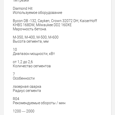
Тип резки
Diamond Hit
Используемое оборудование
Bycon DB -132, Cayken, Crown 32072 DH, KaiserHoff
KHBS 168DW, Milwaukee DD2 160XE
Марочность бетона.
М-350, М-400, М-500, М-600
Высота сегмента, мм
10
Диапазон мощности, кВт
от 1,2 до 2,6
Количество сегментов
7
Особенности
лазерная сварка
Радиус сегмента
R04
Рекомендуемые обороты / мин
1200 — 2000