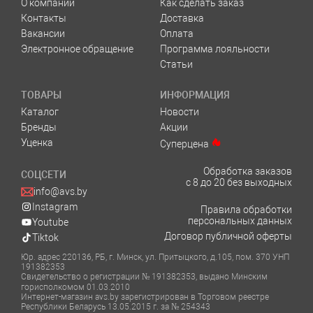
О компании
Как сделать заказ
Контакты
Доставка
Вакансии
Оплата
Электронное обращение
Программа лояльности
Статьи
ТОВАРЫ
ИНФОРМАЦИЯ
Каталог
Новости
Бренды
Акции
Уценка
Суперцена
Обработка заказов
СОЦСЕТИ
с 8 до 20 без выходных
info@avs.by
Instagram
Правила обработки
персональных данных
Youtube
Договор публичной оферты
Tiktok
Юр. адрес 220136, РБ, г. Минск, ул. Притыцкого, д.105, пом. 370 УНП
191382353
Свидетельство о регистрации № 191382353, выдано Минским
горисполкомом 01.03.2010
Интернет-магазин avs.by зарегистрирован в Торговом реестре
Республики Беларусь 13.05.2015 г. за № 254343