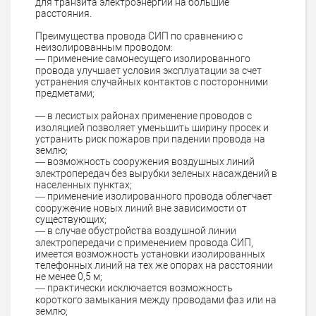
для транзита электроэнергии на большие
расстояния.
Преимущества провода СИП по сравнению с
неизолированным проводом:
— применение самонесущего изолированного
провода улучшает условия эксплуатации за счет
устранения случайных контактов с посторонними
предметами;
— в лесистых районах применение проводов с
изоляцией позволяет уменьшить ширину просек и
устранить риск пожаров при падении провода на
землю;
— возможность сооружения воздушных линий
электропередач без вырубки зеленых насаждений в
населенных пунктах;
— применение изолированного провода облегчает
сооружение новых линий вне зависимости от
существующих;
— в случае обустройства воздушной линии
электропередачи с применением провода СИП,
имеется возможность установки изолированных
телефонных линий на тех же опорах на расстоянии
не менее 0,5 м;
— практически исключается возможность
короткого замыкания между проводами фаз или на
землю;