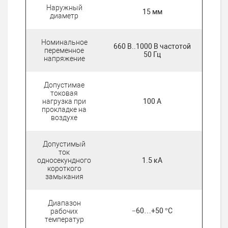
Наружный
15 мм
диаметр
Номинальное
660 В..1000 В частотой
переменное
50 Гц
напряжение
Допустимае
токовая
нагрузка при
100 А
прокладке на
воздухе
Допустимый
ток
односекундного
1.5 кА
короткого
замыкания
Диапазон
−60…+50 °C
рабочих
температур