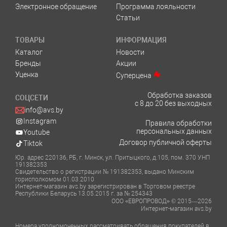
Электронное обращение
Программа лояльности
Статьи
ТОВАРЫ
ИНФОРМАЦИЯ
Каталог
Новости
Бренды
Акции
Уценка
Суперцена
Обработка заказов
СОЦСЕТИ
с 8 до 20 без выходных
info@avs.by
Instagram
Правила обработки
персональных данных
Youtube
Договор публичной оферты
Tiktok
Юр. адрес 220136, РБ, г. Минск, ул. Притыцкого, д.105, пом. 370 УНП
191382353
Свидетельство о регистрации № 191382353, выдано Минским
горисполкомом 01.03.2010
Интернет-магазин avs.by зарегистрирован в Торговом реестре
Республики Беларусь 13.05.2015 г. за № 254343
ООО «ЕВРОПРОВОД» © 2015—2026
Интернет-магазин avs.by
Номера уполномоченных рассматривать обращения покупателей в