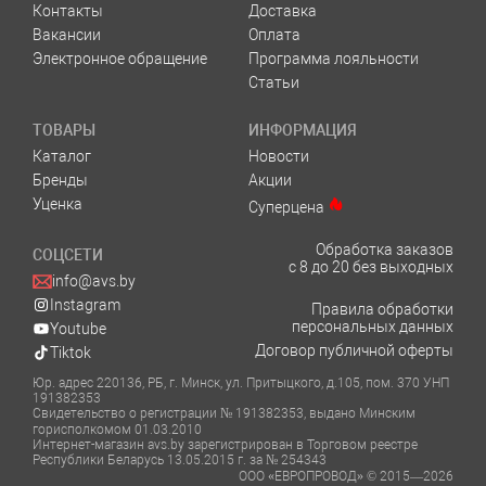
Контакты
Доставка
Вакансии
Оплата
Электронное обращение
Программа лояльности
Статьи
ТОВАРЫ
ИНФОРМАЦИЯ
Каталог
Новости
Бренды
Акции
Уценка
Суперцена
Обработка заказов
СОЦСЕТИ
с 8 до 20 без выходных
info@avs.by
Instagram
Правила обработки
персональных данных
Youtube
Договор публичной оферты
Tiktok
Юр. адрес 220136, РБ, г. Минск, ул. Притыцкого, д.105, пом. 370 УНП
191382353
Свидетельство о регистрации № 191382353, выдано Минским
горисполкомом 01.03.2010
Интернет-магазин avs.by зарегистрирован в Торговом реестре
Республики Беларусь 13.05.2015 г. за № 254343
ООО «ЕВРОПРОВОД» © 2015—2026