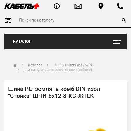
КАТАЛОГ
Каталог
Шины нулевые L/N/PE
Шины нулевые с изолятором (в сборе)
Шина PE "земля" в комб DIN-изол
"Стойка" ШНИ-8х12-8-КС-Ж IEK