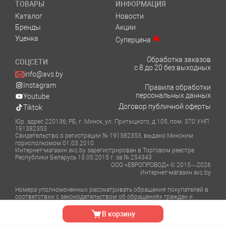
ТОВАРЫ
ИНФОРМАЦИЯ
Каталог
Новости
Бренды
Акции
Уценка
Суперцена
Обработка заказов
СОЦСЕТИ
с 8 до 20 без выходных
info@avs.by
Instagram
Правила обработки
персональных данных
Youtube
Договор публичной оферты
Tiktok
Юр. адрес 220136, РБ, г. Минск, ул. Притыцкого, д.105, пом. 370 УНП
191382353
Свидетельство о регистрации № 191382353, выдано Минским
горисполкомом 01.03.2010
Интернет-магазин avs.by зарегистрирован в Торговом реестре
Республики Беларусь 13.05.2015 г. за № 254343
ООО «ЕВРОПРОВОД» © 2015—2026
Интернет-магазин avs.by
Номера уполномоченных рассматривать обращения покупателей в
соответствии с законодательством об обращениях граждан и
юридических лиц:
Отдел торговли и услуг Администрации Фрунзенского района г.
В корзину
Минска тел.: +375 (17) 348-39-06, +375 (17) 366-51-82