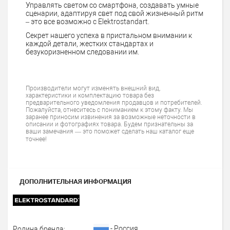
Управлять светом со смартфона, создавать умные
сценарии, адаптируя свет под свой жизненный ритм
– это все возможно с Elektrostandart.
Секрет нашего успеха в пристальном внимании к
каждой детали, жестких стандартах и
безукоризненном следовании им.
Производители могут изменять внешний вид,
характеристики и комплектацию товара без
предварительного уведомления продавцов и потребителей.
Пожалуйста, отнеситесь с пониманием к этому факту. Мы
заранее приносим извинения за возможные неточности в
описании и фотографиях товара. Будем признательны за
ваши замечания — это поможет сделать наш каталог еще
точнее!
ДОПОЛНИТЕЛЬНАЯ ИНФОРМАЦИЯ
- Россия
Родина бренда: