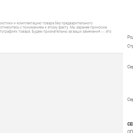
ристики и комплектацию товара без предварительного
 отнеситесь с пониманием к этому факту. Мы заранее приносим
тографиях товара. Будем признательны за ваши замечания — это
Ро
Ст
Се
Се
СЕ
ОП