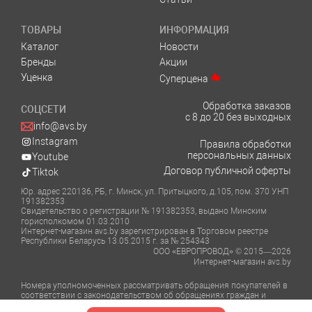
ТОВАРЫ
ИНФОРМАЦИЯ
Каталог
Новости
Бренды
Акции
Уценка
Суперцена
Обработка заказов
СОЦСЕТИ
с 8 до 20 без выходных
info@avs.by
Instagram
Правила обработки
персональных данных
Youtube
Договор публичной оферты
Tiktok
Юр. адрес 220136, РБ, г. Минск, ул. Притыцкого, д.105, пом. 370 УНП
191382353
Свидетельство о регистрации № 191382353, выдано Минским
горисполкомом 01.03.2010
Интернет-магазин avs.by зарегистрирован в Торговом реестре
Республики Беларусь 13.05.2015 г. за № 254343
ООО «ЕВРОПРОВОД» © 2015—2026
Интернет-магазин avs.by
Номера уполномоченных рассматривать обращения покупателей в
соответствии с законодательством об обращениях граждан и
юридических лиц: