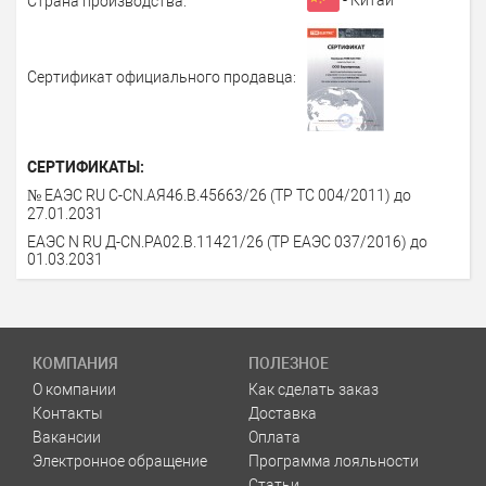
Страна производства:
Сертификат официального продавца:
СЕРТИФИКАТЫ:
№ ЕАЭС RU C-CN.АЯ46.В.45663/26 (ТР ТС 004/2011) до
27.01.2031
ЕАЭС N RU Д-CN.PA02.В.11421/26 (ТР ЕАЭС 037/2016) до
01.03.2031
КОМПАНИЯ
ПОЛЕЗНОЕ
О компании
Как сделать заказ
Контакты
Доставка
Вакансии
Оплата
Электронное обращение
Программа лояльности
Статьи