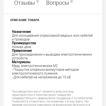
0
0
Отзывы
Вопросы
ОПИСАНИЕ ТОВАРА
Назначение
Для оконцевания опрессовкой медных жил кабелей
и проводов
Преимущества
Низкая цена
Применение
Для присоединении к выводам электротехнических
устройств
Материалы
Медь электротехническая М2
- Покрытие оловянно-висмутовое методом
электролитического лужения
- Для кабелей на напряжение до 10 кВ
Производители могут изменять внешний вид,
характеристики и комплектацию товара без
предварительного уведомления продавцов и потребителей.
Пожалуйста, отнеситесь с пониманием к этому факту. Мы
заранее приносим извинения за возможные неточности в