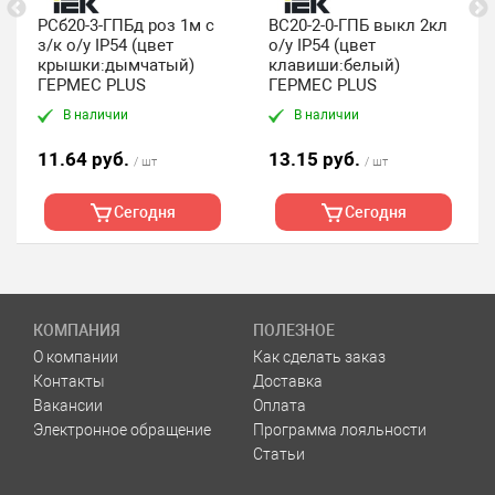
РСб20-3-ГПБд роз 1м с
ВС20-2-0-ГПБ выкл 2кл
з/к о/у IP54 (цвет
о/у IP54 (цвет
крышки:дымчатый)
клавиши:белый)
ГЕРМЕС PLUS
ГЕРМЕС PLUS
В наличии
В наличии
11.64 руб.
13.15 руб.
/ шт
/ шт
Сегодня
Сегодня
КОМПАНИЯ
ПОЛЕЗНОЕ
О компании
Как сделать заказ
Контакты
Доставка
Вакансии
Оплата
Электронное обращение
Программа лояльности
Статьи