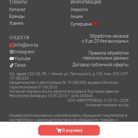
ТОВАРЫ
ИНФОРМАЦИЯ
Каталог
Новости
Бренды
Акции
Уценка
Суперцена
Обработка заказов
СОЦСЕТИ
с 8 до 20 без выходных
info@avs.by
Instagram
Правила обработки
персональных данных
Youtube
Договор публичной оферты
Tiktok
Юр. адрес 220136, РБ, г. Минск, ул. Притыцкого, д.105, пом. 370 УНП
191382353
Свидетельство о регистрации № 191382353, выдано Минским
горисполкомом 01.03.2010
Интернет-магазин avs.by зарегистрирован в Торговом реестре
Республики Беларусь 13.05.2015 г. за № 254343
ООО «ЕВРОПРОВОД» © 2015—2026
Интернет-магазин avs.by
Номера уполномоченных рассматривать обращения покупателей в
соответствии с законодательством об обращениях граждан и
юридических лиц:
Отдел торговли и услуг Администрации Фрунзенского района г.
В корзину
Минска тел.: +375 (17) 348-39-06, +375 (17) 366-51-82