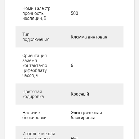
Номин электр
прочность
500
изоляции, В
Тип
Клемма винтовая
подключения
Ориентация
заземл
контакта-по
6
циферблату
часов, ч
Цветовая
Красный
кодировка
Наличие
Электрическая
блокировки
блокировка
Исполнение для
вооруженных
Нет