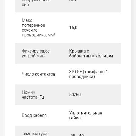
сил
Макс
поперечное
16,0
сечение
проводника, мм²
Фиксирующее
Крышка с
устройство
байонетным кольцом
3P+PE (трехфазн. 4-
Число контактов
проводника)
Номин
50/60
частота, Гц
Уплотнительная
Ввод кабеля
гайка
Температура
-25...40