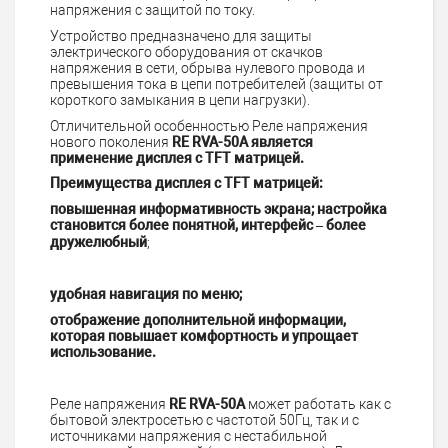
напряжения с защитой по току.
Устройство предназначено для защиты
электрического оборудования от скачков
напряжения в сети, обрыва нулевого провода и
превышения тока в цепи потребителей (защиты от
короткого замыкания в цепи нагрузки).
Отличительной особенностью Реле напряжения
нового поколения
RE RVA-50А является
применение дисплея с TFT матрицей.
Преимущества дисплея с TFT матрицей:
повышенная информативность экрана; настройка
становится более понятной, интерфейс – более
дружелюбный
;
удобная навигация по меню;
отображение дополнительной информации,
которая повышает комфортность и упрощает
использование.
Реле напряжения
RE RVA-50А
может работать как с
бытовой электросетью с частотой 50Гц, так и с
источниками напряжения с нестабильной