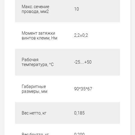
Макс. сечение
10
провода, мм
2
Момент затяжки
2,2±0,2
винтов клемм, Нм
Рабочая
-25…+50
температура, °С
Габаритные
90*35*67
размеры, мм
Вес нетто, кг
0,185
Вес брутто, кг
0,200