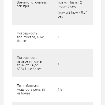
Iмакс ˂ Iизм ˂ 2
Время отключений,
сек, при
Iном – 5 сек;
Iизм ≥ 2 Iном - 0,04
сек
Погрешность
вольтметра, %, не
1
более
Погрешность
измерения силы
2
тока (от 1А до
63А),%, не более
Потребляемая
мощность реле, Вт,
1,5
не более