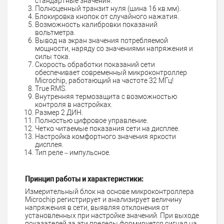
стандартные значения.
Полноценный транзит нуля (шина 16 кв.мм).
Блокировка кнопок от случайного нажатия.
Возможность калибровки показаний
вольтметра.
Вывод на экран значения потребляемой
мощности, наряду со значениями напряжения и
силы тока.
Скорость обработки показаний сети
обеспечивает современный микроконтроллер
Microchip
, работающий на частоте 32 МГц!
True RMS.
Внутренняя термозащита с возможностью
контроля в настройках.
Размер 2 ДИН.
Полностью цифровое управление.
Четко читаемые показания сети на дисплее.
Настройка комфортного значения яркости
дисплея.
Тип реле – импульсное.
Принцип работы и характеристики:
Измерительный блок на основе микроконтроллера
Microchip регистрирует и анализирует величину
напряжения в сети, выявляя отклонения от
установленных при настройке значений. При выходе
показателей за эти пределы формируется сигнал на