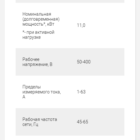
Номинальная
(долговременная)
мощность*, кВт
11,0
*- при активной
нагрузке
Рабочее
50-400
напряжение, В
Пределы
измеряемого тока,
1-63
А
Рабочая частота
45-65
сети, Гц