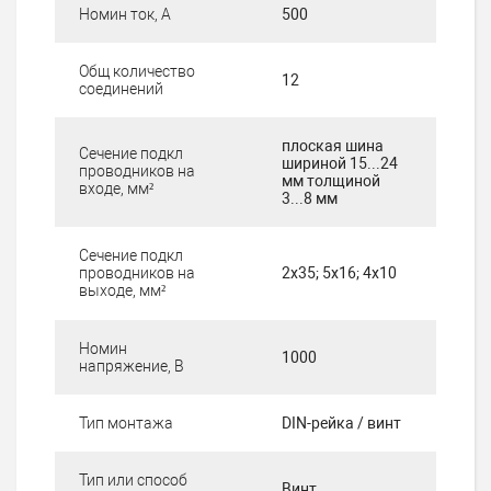
Номин ток, А
500
Общ количество
12
соединений
плоская шина
Сечение подкл
шириной 15...24
проводников на
мм толщиной
входe, мм²
3...8 мм
Сечение подкл
проводников на
2х35; 5х16; 4х10
выходe, мм²
Номин
1000
напряжение, В
Тип монтажа
DIN-рейка / винт
Тип или способ
Винт