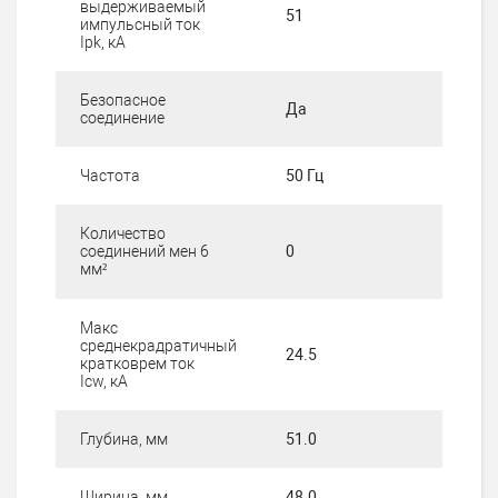
выдерживаемый
51
импульсный ток
Ipk, кА
Безопасное
Да
соединение
Частота
50 Гц
Количество
соединений мен 6
0
мм²
Макс
среднекрадратичный
24.5
кратковрем ток
Icw, кА
Глубина, мм
51.0
Ширина, мм
48.0