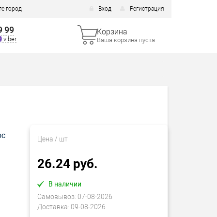
е город
Вход
Регистрация
9 99
Корзина
viber
Ваша корзина пуста
ос
Цена
/ шт
26.24 руб.
В наличии
Самовывоз:
07-08-2026
Доставка:
09-08-2026