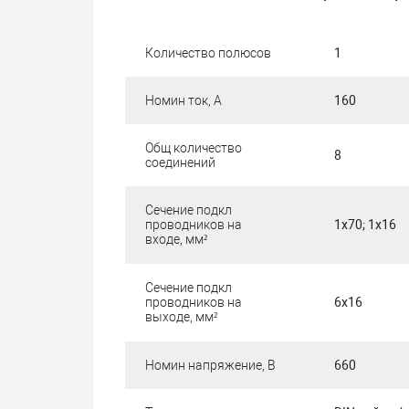
Количество полюсов
1
Номин ток, А
160
Общ количество
8
соединений
Сечение подкл
проводников на
1х70; 1х16
входe, мм²
Сечение подкл
проводников на
6х16
выходe, мм²
Номин напряжение, В
660