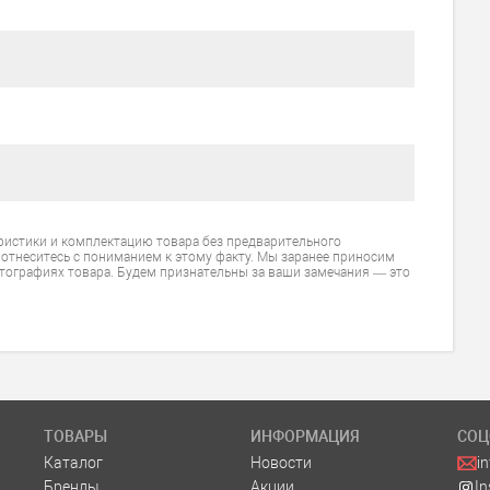
ристики и комплектацию товара без предварительного
 отнеситесь с пониманием к этому факту. Мы заранее приносим
тографиях товара. Будем признательны за ваши замечания — это
ТОВАРЫ
ИНФОРМАЦИЯ
СОЦ
Каталог
Новости
i
Бренды
Акции
I