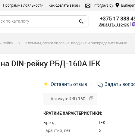
Программа лояльности
Как сделать заказ?
info@avs.by
Выберит
+375 17 388 4
|
Заказать звонок
N-рейку
Клеммы, блоки силовые, вводные и распределительные
на DIN-рейку РБД-160А IEK
★
Оставить отзыв
Задать вопр
|
Артикул: RBD-160
КРАТКИЕ ХАРАКТЕРИСТИКИ:
Бренд
IEK
Гарантия, лет
3