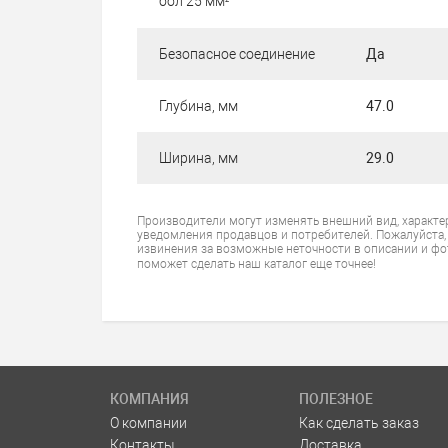
бол 25 мм²
Безопасное соединение
Да
Глубина, мм
47.0
Ширина, мм
29.0
Производители могут изменять внешний вид, характе
уведомления продавцов и потребителей. Пожалуйста,
извинения за возможные неточности в описании и фо
поможет сделать наш каталог еще точнее!
КОМПАНИЯ
ПОЛЕЗНОЕ
О компании
Как сделать заказ
Контакты
Доставка