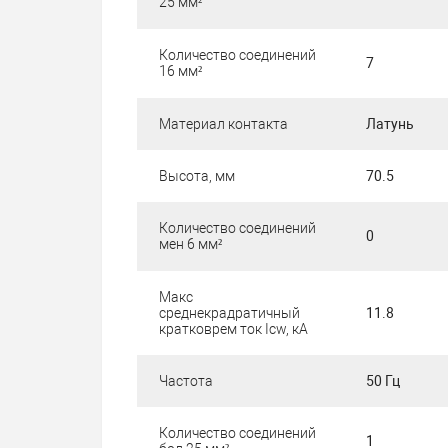
25 мм²
Количество соединений
7
16 мм²
Материал контакта
Латунь
Высота, мм
70.5
Количество соединений
0
мен 6 мм²
Макс
среднекрадратичный
11.8
кратковрем ток Icw, кА
Частота
50 Гц
Количество соединений
1