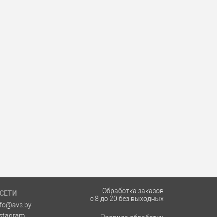
Обработка заказов
СЕТИ
с 8 до 20 без выходных
nfo@avs.by
nstagram