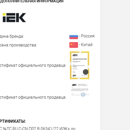
ДОПОЛНИТЕЛЬНАЯ ИНФОРМАЦИЯ
- Россия
дина бренда:
- Китай
рана производства:
ртификат официального продавца:
ртификат официального продавца:
РТИФИКАТЫ:
С №ТС RU С-СN.П02.В.06341/22 ИЭК+ до