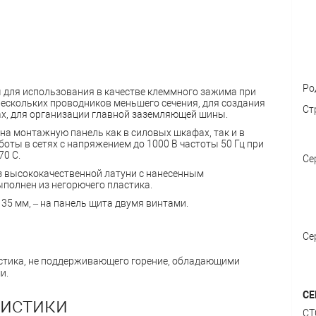
Ро
 для использования в качестве клеммного зажима при
ескольких проводников меньшего сечения, для создания
Ст
х, для организации главной заземляющей шины.
на монтажную панель как в силовых шкафах, так и в
оты в сетях с напряжением до 1000 В частоты 50 Гц при
70 С.
Се
з высококачественной латуни с нанесенным
полнен из негорючего пластика.
35 мм, – на панель щита двумя винтами.
Се
ластика, не поддерживающего горение, обладающими
и.
СЕ
ристики
СТ