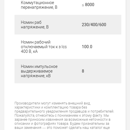
Коммутационное
≤ 8000
перенапряжение, В
Номин раб
230/400/600
напряжение, В
Номин рабочий
отключаемый ток к з Iсs
100.0
400 В, кА
Номин импульсное
выдерживаемое
8
напряжение, кВ
Производители могут изменять внешний вид,
характеристики и комплектацию товара без
предварительного уведомления продавцов и потребителей.
Пожалуйста, отнеситесь с пониманием к этому факту. Мы
заранее приносим извинения за возможные неточности в
описании и фотографиях товара. Будем признательны за
ваши замечания — это поможет сделать наш каталог еще