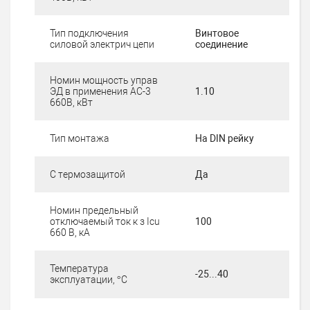
Тип подключения
Винтовое
силовой электрич цепи
соединение
Номин мощность управ
ЭД в применения АС-3
1.10
660В, кВт
Тип монтажа
На DIN рейку
С термозащитой
Да
Номин предельный
отключаемый ток к з Iсu
100
660 В, кА
Температура
-25...40
эксплуатации, °C