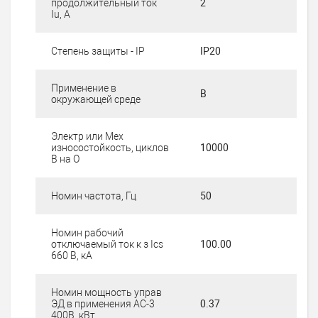
продолжительный ток
2
Iu, А
Степень защиты - IP
IP20
Применение в
В
окружающей среде
Электр или Мех
износостойкость, циклов
10000
В на О
Номин частота, Гц
50
Номин рабочий
отключаемый ток к з Iсs
100.00
660 В, кА
Номин мощность управ
ЭД в применения АС-3
0.37
400В, кВт