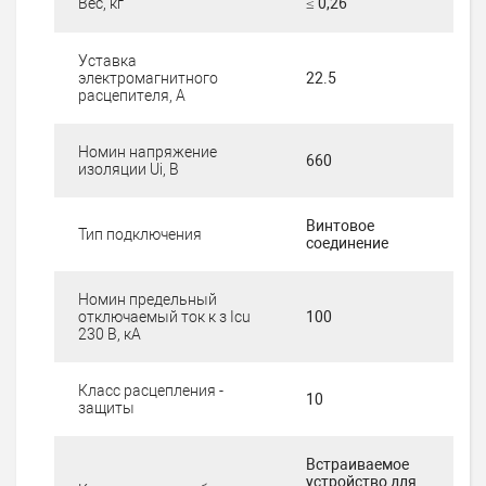
Вес, кг
≤ 0,26
Уставка
электромагнитного
22.5
расцепителя, А
Номин напряжение
660
изоляции Ui, В
Винтовое
Тип подключения
соединение
Номин предельный
отключаемый ток к з Iсu
100
230 В, кА
Класс расцепления -
10
защиты
Встраиваемое
устройство для