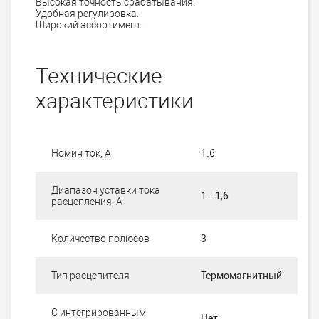
Высокая точность срабатывания.
Удобная регулировка.
Широкий ассортимент.
Технические
характеристики
Номин ток, А
1.6
Диапазон уставки тока
1...1,6
расцепления, А
Количество полюсов
3
Тип расцепителя
Термомагнитный
С интегрированным
Нет