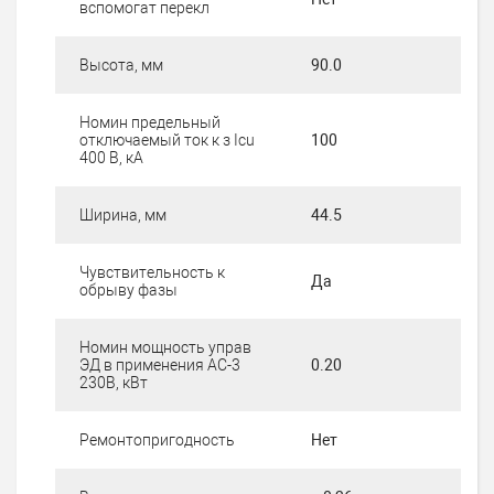
вспомогат перекл
Высота, мм
90.0
Номин предельный
отключаемый ток к з Iсu
100
400 В, кА
Ширина, мм
44.5
Чувствительность к
Да
обрыву фазы
Номин мощность управ
ЭД в применения АС-3
0.20
230В, кВт
Ремонтопригодность
Нет