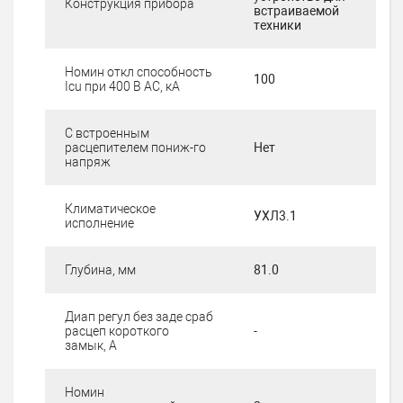
Конструкция прибора
встраиваемой
техники
Номин откл способность
100
Icu при 400 В AC, кА
С встроенным
расцепителем пониж-го
Нет
напряж
Климатическое
УХЛ3.1
исполнение
Глубина, мм
81.0
Диап регул без заде сраб
расцеп короткого
-
замык, А
Номин