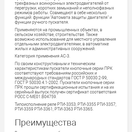
трехфазных асинхронных электродвигателей от
перегрузки, коротких замыканий и неполнофазных
режимов работы. Совмещают в себе несколько
функций: функции "Автомата защиты двигателя" и
функции ручного пускателя.
Применяются на промышленных объектах, в
сельском хозяйстве, строительстве. Также
возможно использование для местного управления
отдельными электродвигателями, в автоматике
жилых и административных сооружений.
Категория применения АС-3.
По своим конструктивным и техническим
характеристикам пускатели кнопочные серии ПРК
соответствуют требованиям российских и
международных стандартов ГОСТ Р 50030.2-99,
ГОСТ Р 50030.4.1-2002. Пускатели кнопочные серии
ПРК прошли сертификационные испытания и на их
серийный выпуск получен сертификат соответствия
РОСС С-МЕ01.В04759.
Типоисполнение реле РТИ-3353; РТИ-3355 РТИ-3357;
РТИ-3359 РТИ-3361; РТИ-3363 РТИ-3365.
Преимущества