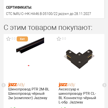
СЕРТИФИКАТЫ:
СТС №RU C--HK.HA46.В.05100/22 jazzw+ до 28.11.2027
С этим товаром покупают:
0.0
0.0
Хит
Шинопровод PTR 2M-BL
Аксессуар к
Шинопровод чёрный
шинопроводу PTR CL-
2м (комплект) Jazzway
BL Коннектор чёрный
L-обр. Jazzway