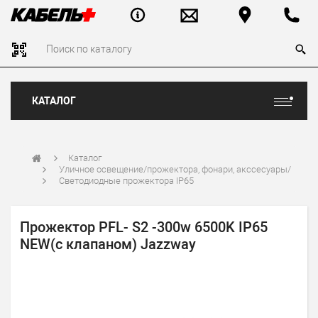
КАТАЛОГ
Каталог
Уличное освещение/прожектора, фонари, акссесуары/
Светодиодные прожектора IP65
Прожектор PFL- S2 -300w 6500K IP65
NEW(с клапаном) Jazzway