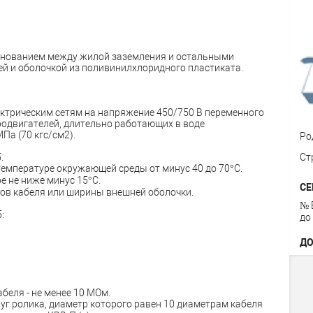
основанием между жилой заземления и остальными
й и оболочкой из поливинилхлоридного пластиката.
ектрическим сетям на напряжение 450/750 В переменного
родвигателей, длительно работающих в воде
Па (70 кгс/см2).
Ро
.
Ст
емпературе окружающей среды от минус 40 до 70°С.
 не ниже минус 15°С.
СЕ
ров кабеля или ширины внешней оболочки.
№ 
:
до
ДО
беля - не менее 10 МОм.
уг ролика, диаметр которого равен 10 диаметрам кабеля