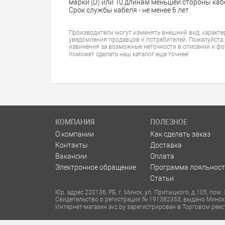
марки (D) или 10 длинам меньшей стороны кабе
Срок службы кабеля - не менее 6 лет.
Производители могут изменять внешний вид, характе
уведомления продавцов и потребителей. Пожалуйста,
извинения за возможные неточности в описании и фо
поможет сделать наш каталог еще точнее!
КОМПАНИЯ
ПОЛЕЗНОЕ
О компании
Как сделать заказ
Контакты
Доставка
Вакансии
Оплата
Электронное обращение
Программа лояльност
Статьи
Юр. адрес 220136, РБ, г. Минск, ул. Притыцкого, д.105, по
Свидетельство о регистрации № 191382353, выдано Минс
Интернет-магазин avs.by зарегистрирован в Торговом реес
Номера уполномоченных рассматривать обращения покупат