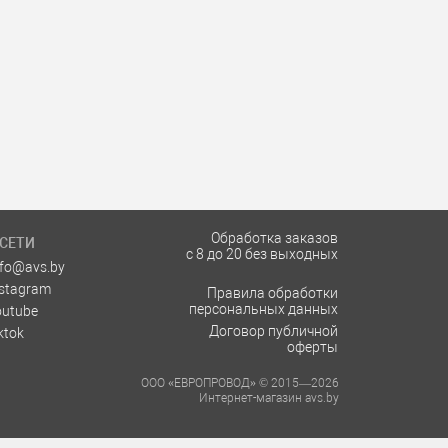
Обработка заказов
СЕТИ
с 8 до 20 без выходных
nfo@avs.by
nstagram
Правила обработки
персональных данных
outube
Договор публичной
ktok
оферты
ООО «ЕВРОПРОВОД» © 2015—2026
Интернет-магазин avs.by
ских лиц: