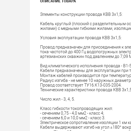
ОПИСАНИЕ ТОВАРА
Элементы конструкции провода КВВ 3х1,5:
Кабель круглый (плоский с разделительным 
жилами) с медными гибкими жилами, изоляцие
Условия эксплуатации провода КВВ 3х1,5:
Провод предназначен для присоединения к эл
тока частотой до 400 Гц водопогружных элект
артезианских скважин под давлением до 7,09 М
Вид климатического исполнения провода - В1-5
Кабели предназначены для эксплуатации при т
Монтаж кабелей производится при температуре
Радиус изгиба - не менее 10 наружных диамет
Провод соответствует ТУ16.К13-035-2004.
Технические характеристики провода КВВ 3х1,5
Число жил - 3, 4, 5.
Класс гибкости токопроводящих жил:
- сечением 0,75 - 4,0 мм2 - класс 4;
- сечением 6,0 и 10,0 мм2 - класс 3.
Электрическое сопротивление изоляции 1 км ка
Кабели выдерживают изгиб на угол ±180° вокр