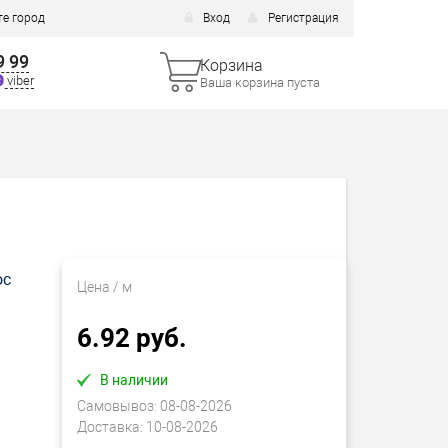
е город
Вход
Регистрация
9 99
Корзина
viber
Ваша корзина пуста
ос
Цена
/ м
6.92 руб.
В наличии
Самовывоз:
08-08-2026
Доставка:
10-08-2026