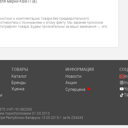
ля марки КВВ-П (а).
ристики и комплектацию товара без предварительного
 отнеситесь с пониманием к этому факту. Мы заранее приносим
тографиях товара. Будем признательны за ваши замечания — это
ТОВАРЫ
ИНФОРМАЦИЯ
СОЦ
Каталог
Новости
i
Бренды
Акции
I
Уценка
Y
Суперцена
и
Ti
м. 370 УНП 191382353
ким горисполкомом 01.03.2010
тре Республики Беларусь 13.05.2015 г. за № 254343
елей в соответствии с законодательством об обращениях граждан и юридиче