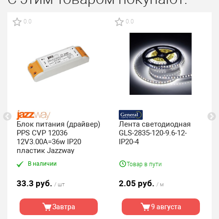
0.0
0.0
Блок питания (драйвер)
Лента светодиодная
PPS CVP 12036
GLS-2835-120-9.6-12-
12V3.00A=36w IP20
IP20-4
пластик Jazzway
В наличии
Товар в пути
33.3 руб.
2.05 руб.
/ шт
/ м
Завтра
9 августа