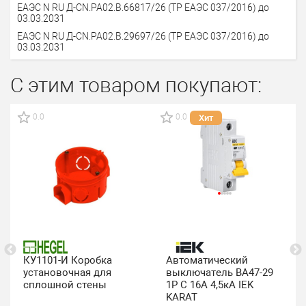
ЕАЭС N RU Д-CN.PA02.B.66817/26 (ТР EАЭС 037/2016) до
03.03.2031
ЕАЭС N RU Д-CN.PA02.B.29697/26 (ТР EАЭС 037/2016) до
03.03.2031
С этим товаром покупают:
0.0
0.0
Хит
КУ1101-И Коробка
Автоматический
установочная для
выключатель ВА47-29
сплошной стены
1P C 16А 4,5кА IEK
KARAT