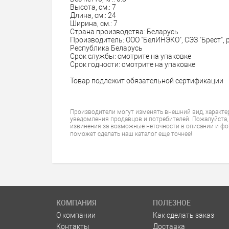
Высота, см.: 7
Длина, см.: 24
Ширина, см.: 7
Страна производства: Беларусь
Производитель: ООО "БелИНЭКО", СЭЗ "Брест", 
Республика Беларусь
Срок службы: смотрите на упаковке
Срок годности: смотрите на упаковке
Товар подлежит обязательной сертификации
Производители могут изменять внешний вид, характе
уведомления продавцов и потребителей. Пожалуйста,
извинения за возможные неточности в описании и фо
поможет сделать наш каталог еще точнее!
КОМПАНИЯ
ПОЛЕЗНОЕ
О компании
Как сделать заказ
Контакты
Доставка