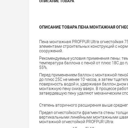
ОПИСАНИЕ ТОВАРА
ОПИСАНИЕ ТОВАРА
ПЕНА МОНТАЖНАЯ ОГНЕС
Пена монтажная PROFPUR Ultra огнестойкая 7
элементами строительных конструкций с норм
сооружений.
Рекомендуемые условия применения пены: тем
температура баллона с пеной от плюс 18C до 
55%.
Перед применением баллон с монтажной пеной
до плюс 25C не менее 10 часов, а затем тщате
поверхность водой и, удерживая баллон дном в
монтажную пену снизу вверх. В процессе рабо
затвердевшую пену удаляют механическим спо
Степень вторичного расширения выше среднего
Предел огнестойкости фрагмента стены толщин
вертикальными линейными монтажными швами,
монтажной огнестойкой PROFPUR Ultra: