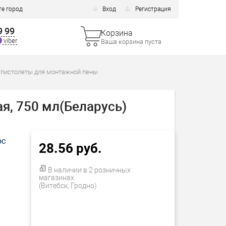
е город
Вход
Регистрация
9 99
Корзина
viber
Ваша корзина пуста
пистолеты для монтажной пены
я, 750 мл(Беларусь)
ос
28.56 руб.
В наличии в 2 розничных
магазинах
(Витебск, Гродно)