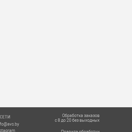
Обработка заказов
СЕТИ
с 8 до 20 без выходных
nfo@avs.by
nstagram
Правила обработки