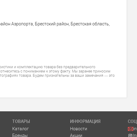
район Аэропорта, Брестский район, Брестская область,
ристики и комплектацию товара без предварительного
 отнеситесь с пониманием к этому факту. Мы заранее приносим
тографиях товара. Будем признательны за ваши замечания — это
ТОВАРЫ
ИНФОРМАЦИЯ
СОЦ
Каталог
Новости
i
Бренды
Акции
I