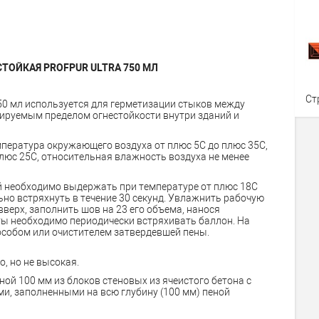
ТОЙКАЯ PROFPUR ULTRA 750 МЛ
Ст
50 мл используется для герметизации стыков между
ируемым пределом огнестойкости внутри зданий и
пература окружающего воздуха от плюс 5C до плюс 35C,
плюс 25C, относительная влажность воздуха не менее
 необходимо выдержать при температуре от плюс 18C
льно встряхнуть в течение 30 секунд. Увлажнить рабочую
верх, заполнить шов на 23 его объема, нанося
ты необходимо периодически встряхивать баллон. На
собом или очистителем затвердевшей пены.
, но не высокая.
ой 100 мм из блоков стеновых из ячеистого бетона с
 заполненными на всю глубину (100 мм) пеной