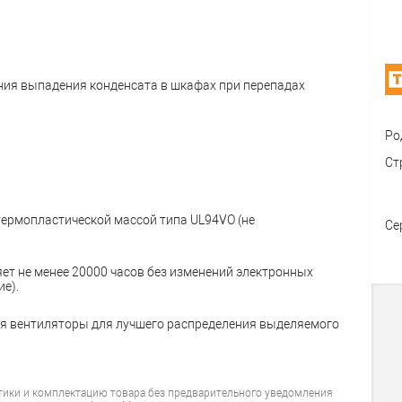
ия выпадения конденсата в шкафах при перепадах
Ро
Ст
ермопластической массой типа UL94VO (не
Се
ет не менее 20000 часов без изменений электронных
е).
я вентиляторы для лучшего распределения выделяемого
тики и комплектацию товара без предварительного уведомления