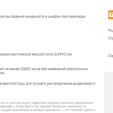
ия выпадения конденсата в шкафах при перепадах
Ро
Ст
ермопластической массой типа UL94VO (не
Се
ет не менее 20000 часов без изменений электронных
е).
я вентиляторы для лучшего распределения выделяемого
тики и комплектацию товара без предварительного уведомления
ниманием к этому факту. Мы заранее приносим извинения за
. Будем признательны за ваши замечания — это поможет сделать