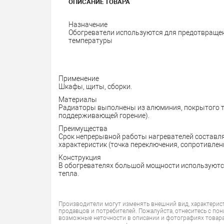
ОПИСАНИЕ ТОВАРА
Назначение
Обогреватели используются для предотвращен
температуры
Применение
Шкафы, щиты, сборки.
Материалы
Радиаторы выполнены из алюминия, покрытого т
поддерживающей горение).
Преимущества
Срок непрерывной работы нагревателей составля
характеристик (точка переключения, сопротивлени
Конструкция
В обогревателях большой мощности используютс
тепла.
Производители могут изменять внешний вид, характерис
продавцов и потребителей. Пожалуйста, отнеситесь с по
возможные неточности в описании и фотографиях товара