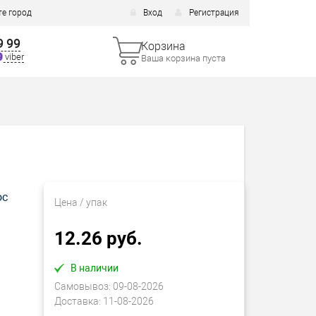
е город
Вход
Регистрация
9 99
Корзина
viber
Ваша корзина пуста
ос
Цена
/ упак
12.26 руб.
В наличии
Самовывоз:
09-08-2026
Доставка:
11-08-2026