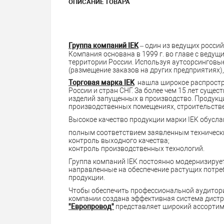
ОПИСАНИЕ ТОВАРА
Группа компаний IEK
– один из ведущих росси
Компания основана в 1999 г. во главе с ведущ
территории России. Используя аутсорсингов
(размещение заказов на других предприятиях),
Торговая марка IEK
нашла широкое распростр
России и стран СНГ. За более чем 15 лет суще
изделий запущенных в производство. Продукц
производственных помещениях, строительств
Высокое качество продукции марки IEK обусла
полным соответствием заявленным техническ
контроль выходного качества;
контроль производственных технологий.
Группа компаний IEK постоянно модернизирует
направленные на обеспечение растущих потре
продукции.
Чтобы обеспечить профессиональной аудитор
компании создана эффективная система дист
"Европровод"
представляет широкий ассортим