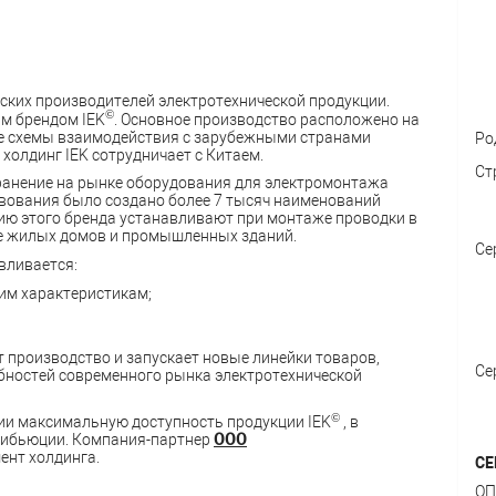
йских производителей электротехнической продукции.
©
им брендом IEK
. Основное производство расположено на
ые схемы взаимодействия с зарубежными странами
Ро
 холдинг IEK сотрудничает с Китаем.
Ст
анение на рынке оборудования для электромонтажа
ствования было создано более 7 тысяч наименований
ию этого бренда устанавливают при монтаже проводки в
е жилых домов и промышленных зданий.
Се
вливается:
им характеристикам;
 производство и запускает новые линейки товаров,
Се
бностей современного рынка электротехнической
©
ии максимальную доступность продукции IEK
, в
рибьюции. Компания-партнер
ООО
ент холдинга.
СЕ
ОП