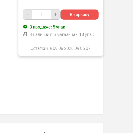
-
+
В корзину
В продаже:
5
упак
В наличии в
5
магазинах:
13
упак
Остатки на 09.08.2026 09:05:07