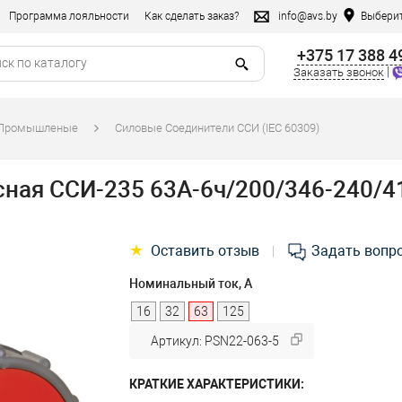
Программа лояльности
Как сделать заказ?
info@avs.by
Выберит
+375 17 388 4
|
Заказать звонок
/Промышленые
Силовые Соединители ССИ (IEC 60309)
ая ССИ-235 63А-6ч/200/346-240/41
★
Оставить отзыв
Задать вопр
|
Номинальный ток, А
16
32
63
125
Артикул: PSN22-063-5
КРАТКИЕ ХАРАКТЕРИСТИКИ: