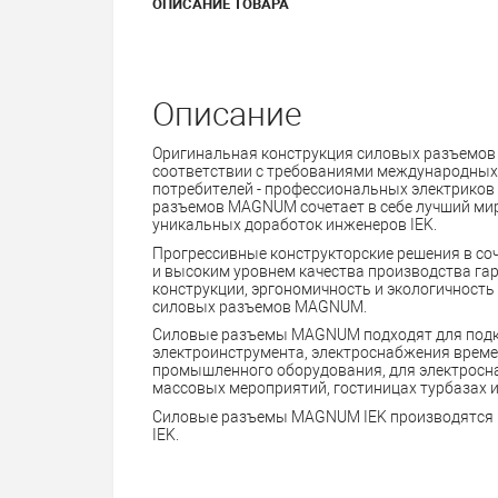
ОПИСАНИЕ ТОВАРА
Описание
Оригинальная конструкция силовых разъемов
соответствии с требованиями международных 
потребителей - профессиональных электриков
разъемов MAGNUM сочетает в себе лучший ми
уникальных доработок инженеров IEK.
Прогрессивные конструкторские решения в со
и высоким уровнем качества производства га
конструкции, эргономичность и экологичност
силовых разъемов MAGNUM.
Силовые разъемы MAGNUM подходят для подк
электроинструмента, электроснабжения време
промышленного оборудования, для электросн
массовых мероприятий, гостиницах турбазах и 
Силовые разъемы MAGNUM IEK производятся в
IEK.