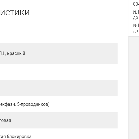
00
ристики
№ 
до
№ 
до
ГЦ , красный
ехфазн. 5-проводников)
товая
кая блокировка