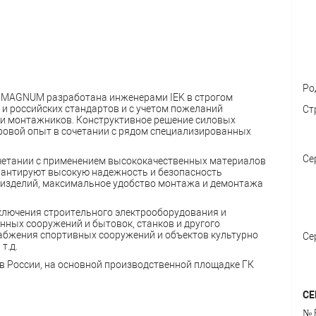
Ро
 MAGNUM разработана инженерами IEK в строгом
и российских стандартов и с учетом пожеланий
Ст
 и монтажников. Конструктивное решение силовых
ровой опыт в сочетании с рядом специализированных
Се
четании с применением высококачественных материалов
рантируют высокую надежность и безопасность
ь изделий, максимальное удобство монтажа и демонтажа
лючения строительного электрооборудования и
нных сооружений и бытовок, станков и другого
абжения спортивных сооружений и объектов культурно
Се
т.д.
 России, на основной производственной площадке ГК
СЕ
№ 