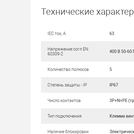
Технические характе
IEC ток, А
63
Напряжение согл EN
400 В 50-60 
60309-2
Количество полюсов
5
Степень защиты - IP
IP67
Число контактов
3P+N+PE (тр
Тип подключения
Клемма вин
Наличие блокировки
Электричес